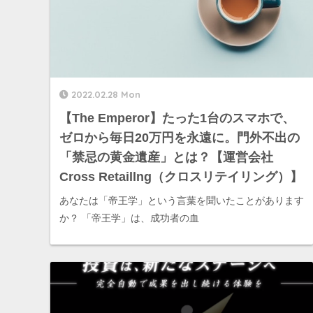
2022.02.28 Mon
【The Emperor】たった1台のスマホで、
ゼロから毎日20万円を永遠に。門外不出の
「禁忌の黄金遺産」とは？【運営会社
Cross Retaillng（クロスリテイリング）】
あなたは「帝王学」という言葉を聞いたことがあります
か？ 「帝王学」は、成功者の血