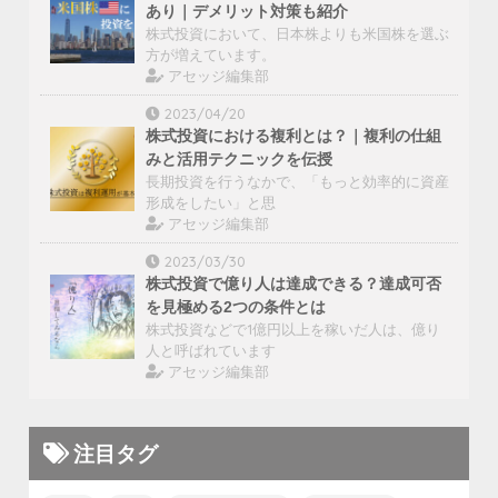
あり｜デメリット対策も紹介
株式投資において、日本株よりも米国株を選ぶ
方が増えています。
アセッジ編集部
2023/04/20
株式投資における複利とは？｜複利の仕組
みと活用テクニックを伝授
長期投資を行うなかで、「もっと効率的に資産
形成をしたい」と思
アセッジ編集部
2023/03/30
株式投資で億り人は達成できる？達成可否
を見極める2つの条件とは
株式投資などで1億円以上を稼いだ人は、億り
人と呼ばれています
アセッジ編集部
注目タグ