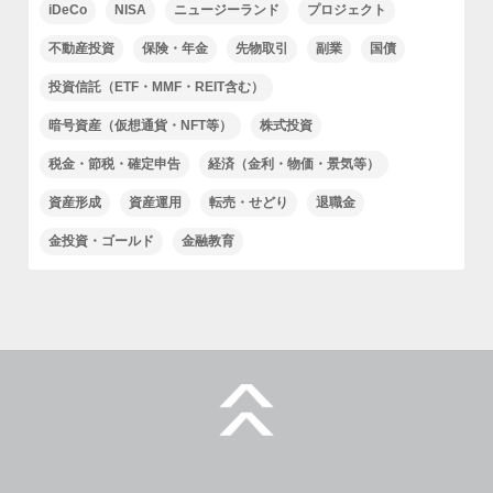
iDeCo
NISA
ニュージーランド
プロジェクト
不動産投資
保険・年金
先物取引
副業
国債
投資信託（ETF・MMF・REIT含む）
暗号資産（仮想通貨・NFT等）
株式投資
税金・節税・確定申告
経済（金利・物価・景気等）
資産形成
資産運用
転売・せどり
退職金
金投資・ゴールド
金融教育