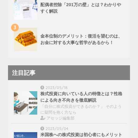
配偶者控除「201万の壁」とは？わかりや
すく解説
3
金本位制のデメリット：復活を望むのは、
お金に対する大事な哲学があるから！
注目記事
2023/05/18
株式投資に向いている人の特徴とは？性格
による向き不向きを徹底解説
「自分に株式投資ができるのか？」 そのよう
に疑問を抱く方なら
アセッジ編集部
2023/05/04
米国株への株式投資は初心者にもメリット