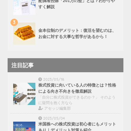
配偶者控除「201万の壁」とは？わかりや
すく解説
3
金本位制のデメリット：復活を望むのは、
お金に対する大事な哲学があるから！
注目記事
2023/05/18
株式投資に向いている人の特徴とは？性格
による向き不向きを徹底解説
「自分に株式投資ができるのか？」 そのよう
に疑問を抱く方なら
アセッジ編集部
2023/05/04
米国株への株式投資は初心者にもメリット
あり｜デメリット対策も紹介