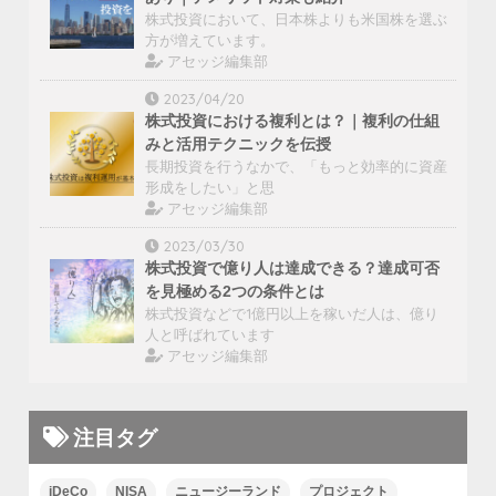
株式投資において、日本株よりも米国株を選ぶ
方が増えています。
アセッジ編集部
2023/04/20
株式投資における複利とは？｜複利の仕組
みと活用テクニックを伝授
長期投資を行うなかで、「もっと効率的に資産
形成をしたい」と思
アセッジ編集部
2023/03/30
株式投資で億り人は達成できる？達成可否
を見極める2つの条件とは
株式投資などで1億円以上を稼いだ人は、億り
人と呼ばれています
アセッジ編集部
注目タグ
iDeCo
NISA
ニュージーランド
プロジェクト