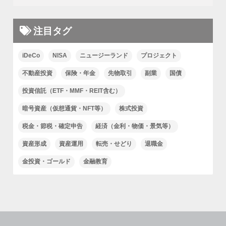
注目タグ
iDeCo
NISA
ニュージーランド
プロジェクト
不動産投資
保険・年金
先物取引
副業
国債
投資信託（ETF・MMF・REIT含む）
暗号資産（仮想通貨・NFT等）
株式投資
税金・節税・確定申告
経済（金利・物価・景気等）
資産形成
資産運用
転売・せどり
退職金
金投資・ゴールド
金融教育