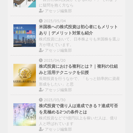
に疑問を抱く方なら
アセッジ編集部
2023/05/04
米国株への株式投資は初心者にもメリット
あり｜デメリット対策も紹介
株式投資において、日本株よりも米国株を選ぶ
方が増えています。
アセッジ編集部
2023/04/20
株式投資における複利とは？｜複利の仕組
みと活用テクニックを伝授
長期投資を行うなかで、「もっと効率的に資産
形成をしたい」と思
アセッジ編集部
2023/03/30
株式投資で億り人は達成できる？達成可否
を見極める2つの条件とは
株式投資などで1億円以上を稼いだ人は、億り
人と呼ばれています
アセッジ編集部