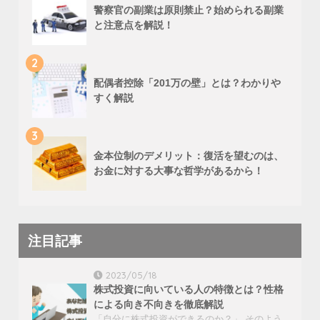
警察官の副業は原則禁止？始められる副業
と注意点を解説！
2
配偶者控除「201万の壁」とは？わかりや
すく解説
3
金本位制のデメリット：復活を望むのは、
お金に対する大事な哲学があるから！
注目記事
2023/05/18
株式投資に向いている人の特徴とは？性格
による向き不向きを徹底解説
「自分に株式投資ができるのか？」 そのよう