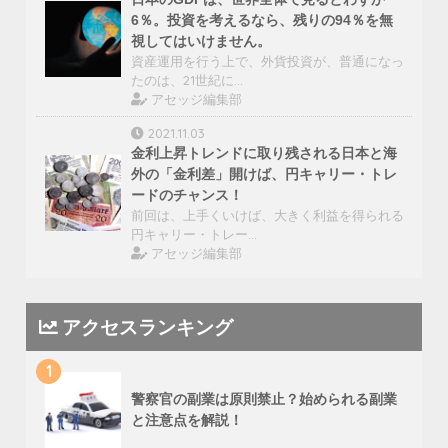
6％。投資を考えるなら、残りの94％を無
視してはいけません。
資産運用を行う上で、外貨投資が、普通になっ
たのは、21世紀に…
アセッジ編集部
2021.11.03
金利上昇トレンドに取り残される日本と海
外の「金利差」開けば、円キャリー・トレ
ードのチャンス！
前回は、上手くいけば、大きく利益を得られる
円キャリー・トレー…
アセッジ編集部
アクセスランキング
1
警察官の副業は原則禁止？始められる副業
と注意点を解説！