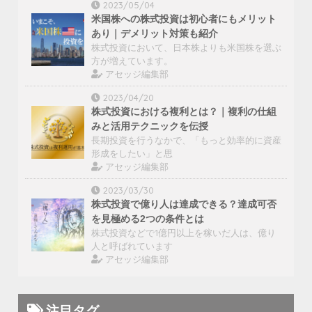
2023/05/04
米国株への株式投資は初心者にもメリット
あり｜デメリット対策も紹介
株式投資において、日本株よりも米国株を選ぶ
方が増えています。
アセッジ編集部
2023/04/20
株式投資における複利とは？｜複利の仕組
みと活用テクニックを伝授
長期投資を行うなかで、「もっと効率的に資産
形成をしたい」と思
アセッジ編集部
2023/03/30
株式投資で億り人は達成できる？達成可否
を見極める2つの条件とは
株式投資などで1億円以上を稼いだ人は、億り
人と呼ばれています
アセッジ編集部
注目タグ