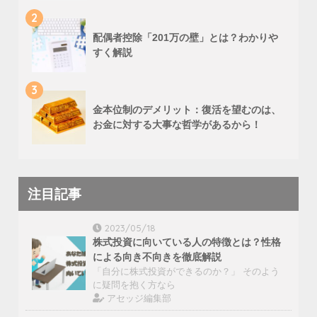
2
配偶者控除「201万の壁」とは？わかりや
すく解説
3
金本位制のデメリット：復活を望むのは、
お金に対する大事な哲学があるから！
注目記事
2023/05/18
株式投資に向いている人の特徴とは？性格
による向き不向きを徹底解説
「自分に株式投資ができるのか？」 そのよう
に疑問を抱く方なら
アセッジ編集部