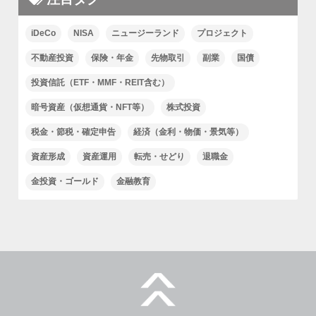
iDeCo
NISA
ニュージーランド
プロジェクト
不動産投資
保険・年金
先物取引
副業
国債
投資信託（ETF・MMF・REIT含む）
暗号資産（仮想通貨・NFT等）
株式投資
税金・節税・確定申告
経済（金利・物価・景気等）
資産形成
資産運用
転売・せどり
退職金
金投資・ゴールド
金融教育