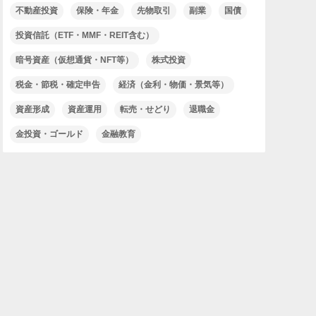
不動産投資
保険・年金
先物取引
副業
国債
投資信託（ETF・MMF・REIT含む）
暗号資産（仮想通貨・NFT等）
株式投資
税金・節税・確定申告
経済（金利・物価・景気等）
資産形成
資産運用
転売・せどり
退職金
金投資・ゴールド
金融教育