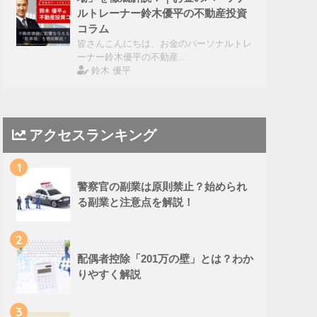
ルトレーナー鈴木優平の不動産投資
コラム
皆さんこんにちは、お金のパーソナルトレ
ーナー鈴木優平の不動産…
鈴木 優平
アクセスランキング
1
警察官の副業は原則禁止？始められ
る副業と注意点を解説！
2
配偶者控除「201万の壁」とは？わか
りやすく解説
3