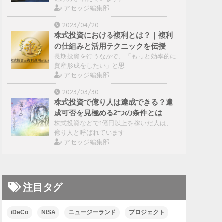
アセッジ編集部
2023/04/20
株式投資における複利とは？｜複利
の仕組みと活用テクニックを伝授
長期投資を行うなかで、「もっと効率的に
資産形成をしたい」と思
アセッジ編集部
2023/03/30
株式投資で億り人は達成できる？達
成可否を見極める2つの条件とは
株式投資などで1億円以上を稼いだ人は、
億り人と呼ばれています
アセッジ編集部
注目タグ
iDeCo
NISA
ニュージーランド
プロジェクト