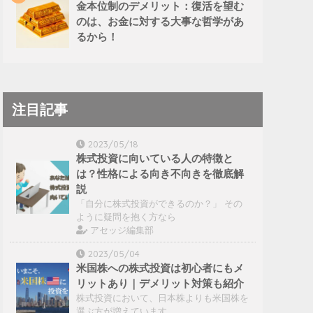
金本位制のデメリット：復活を望む
のは、お金に対する大事な哲学があ
るから！
注目記事
2023/05/18
株式投資に向いている人の特徴と
は？性格による向き不向きを徹底解
説
「自分に株式投資ができるのか？」 その
ように疑問を抱く方なら
アセッジ編集部
2023/05/04
米国株への株式投資は初心者にもメ
リットあり｜デメリット対策も紹介
株式投資において、日本株よりも米国株を
選ぶ方が増えています。