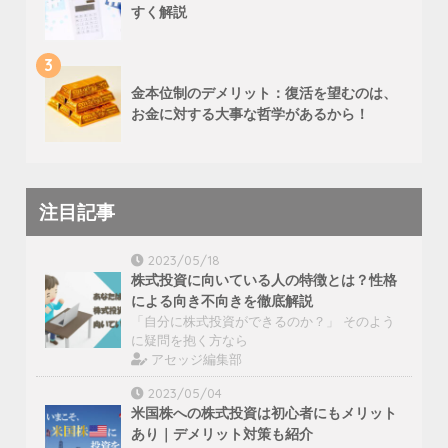
すく解説
3
金本位制のデメリット：復活を望むのは、
お金に対する大事な哲学があるから！
注目記事
2023/05/18
株式投資に向いている人の特徴とは？性格
による向き不向きを徹底解説
「自分に株式投資ができるのか？」 そのよう
に疑問を抱く方なら
アセッジ編集部
2023/05/04
米国株への株式投資は初心者にもメリット
あり｜デメリット対策も紹介