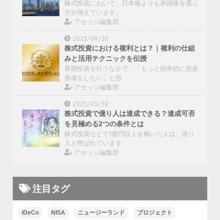
株式投資において、日本株よりも米国株を選ぶ
方が増えています。
アセッジ編集部
2023/04/20
株式投資における複利とは？｜複利の仕組
みと活用テクニックを伝授
長期投資を行うなかで、「もっと効率的に資産
形成をしたい」と思
アセッジ編集部
2023/03/30
株式投資で億り人は達成できる？達成可否
を見極める2つの条件とは
株式投資などで1億円以上を稼いだ人は、億り
人と呼ばれています
アセッジ編集部
注目タグ
iDeCo
NISA
ニュージーランド
プロジェクト