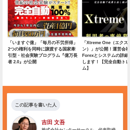
「いますぐ億」「毎月の不労所得」
「Xtreme One（エク
2つの権利を同時に譲渡する国家牽
ン）」が公開！運営会社のL
引型・社会実験プログラム『億万長
Forexとシステムの詳
者 2.0』が公開
します！【完全自動トレ
ム】
この記事を書いた人
吉田 文吾
株式会社センターサークル 代表取締