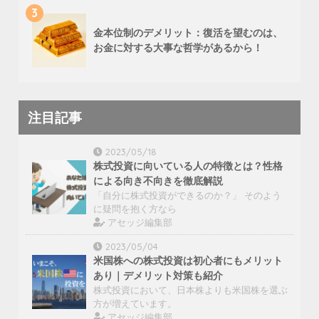
3
金本位制のデメリット：復活を望むのは、
お金に対する大事な哲学があるから！
注目記事
2023/05/18
株式投資に向いている人の特徴とは？性格
による向き不向きを徹底解説
「自分に株式投資ができるのか？」 そのよう
に疑問を抱く方なら
アセッジ編集部
2023/05/04
米国株への株式投資は初心者にもメリット
あり｜デメリット対策も紹介
株式投資において、日本株よりも米国株を選ぶ
方が増えています。
アセッジ編集部