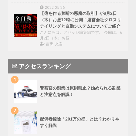
2022.05.26
【億を作る禁断の悪魔の取引】が6月2日
（木）お昼12時に公開！運営会社クロスリ
テイリングと自動システムについてご紹介
こんにちは。アセッジ編集部です。 今回は、6
月2日（木）お昼…
吉田 文吾
アクセスランキング
1
警察官の副業は原則禁止？始められる副業
と注意点を解説！
2
配偶者控除「201万の壁」とは？わかりや
すく解説