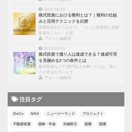
2023/04/20
株式投資における複利とは？｜複利の仕組
みと活用テクニックを伝授
長期投資を行うなかで、「もっと効率的に資産
形成をしたい」と思
アセッジ編集部
2023/03/30
株式投資で億り人は達成できる？達成可否
を見極める2つの条件とは
株式投資などで1億円以上を稼いだ人は、億り
人と呼ばれています
アセッジ編集部
注目タグ
iDeCo
NISA
ニュージーランド
プロジェクト
不動産投資
保険・年金
先物取引
副業
国債