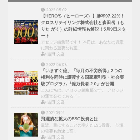
2022.05.02
【HERO'S（ヒーローズ）】勝率97.22%！
クロスリテイリング株式会社と森田岳（も
りた がく）の詳細情報も解説！5月9日スタ
ート
アセッジ編集部です！ 本日は、あなたの資産
に関わる重要なお宝…
吉田 文吾
2022.06.08
「いますぐ億」「毎月の不労所得」2つの
権利を同時に譲渡する国家牽引型・社会実
験プログラム『億万長者 2.0』が公開
こんにちは。アセッジ編集部です。 アセッジ
の運営会社である「…
吉田 文吾
2021.09.14
飛躍的な拡大のESG投資とは
最近、目にすることの増えたESG投資。 市場
の需要も急速に高…
吉田 文吾