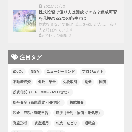
2023/03/30
株式投資で億り人は達成できる？達成可否
を見極める2つの条件とは
株式投資などで1億円以上を稼いだ人は、億り
人と呼ばれています
アセッジ編集部
注目タグ
iDeCo
NISA
ニュージーランド
プロジェクト
不動産投資
保険・年金
先物取引
副業
国債
投資信託（ETF・MMF・REIT含む）
暗号資産（仮想通貨・NFT等）
株式投資
税金・節税・確定申告
経済（金利・物価・景気等）
資産形成
資産運用
転売・せどり
退職金