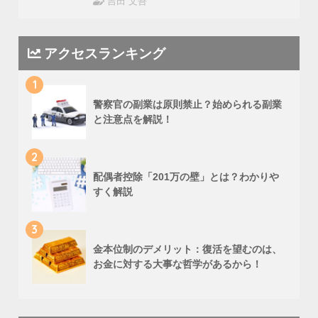
吉田 文吾
アクセスランキング
1
警察官の副業は原則禁止？始められる副業
と注意点を解説！
2
配偶者控除「201万の壁」とは？わかりや
すく解説
3
金本位制のデメリット：復活を望むのは、
お金に対する大事な哲学があるから！