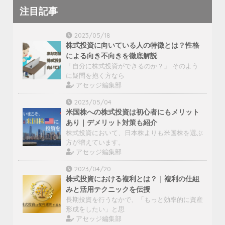
注目記事
2023/05/18
株式投資に向いている人の特徴とは？性格
による向き不向きを徹底解説
「自分に株式投資ができるのか？」 そのよう
に疑問を抱く方なら
アセッジ編集部
2023/05/04
米国株への株式投資は初心者にもメリット
あり｜デメリット対策も紹介
株式投資において、日本株よりも米国株を選ぶ
方が増えています。
アセッジ編集部
2023/04/20
株式投資における複利とは？｜複利の仕組
みと活用テクニックを伝授
長期投資を行うなかで、「もっと効率的に資産
形成をしたい」と思
アセッジ編集部