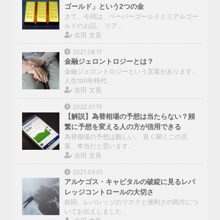
ゴールド」という2つの金
さて、今回は、ペーパーゴールドとリアルゴー
ルドのお話。 リア…
吉田 文吾
2021.08.17
金融ジェロントロジーとは？
金融ジェロントロジーという言葉があります。
人生100年時代…
吉田 文吾
2022.01.19
【解説】為替相場の予想は当たらない？頻
繁に予想を変える人の方が信用できる
為替相場の予想は難しい。 良く聞くこの言
葉、本当だと思います…
吉田 文吾
2021.09.01
アルケゴス・キャピタルの破綻に見るレバ
レッジコントロールの大切さ
前回、レバレッジのリスクと便利さの両方につ
いてお伝えしました…