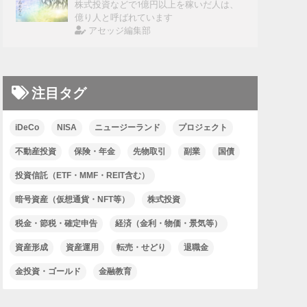
株式投資などで1億円以上を稼いだ人は、
億り人と呼ばれています
アセッジ編集部
注目タグ
iDeCo
NISA
ニュージーランド
プロジェクト
不動産投資
保険・年金
先物取引
副業
国債
投資信託（ETF・MMF・REIT含む）
暗号資産（仮想通貨・NFT等）
株式投資
税金・節税・確定申告
経済（金利・物価・景気等）
資産形成
資産運用
転売・せどり
退職金
金投資・ゴールド
金融教育