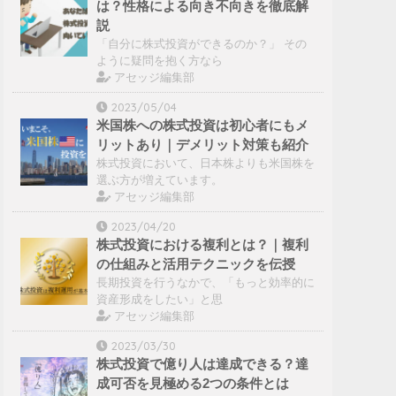
は？性格による向き不向きを徹底解
説
「自分に株式投資ができるのか？」 その
ように疑問を抱く方なら
アセッジ編集部
2023/05/04
米国株への株式投資は初心者にもメ
リットあり｜デメリット対策も紹介
株式投資において、日本株よりも米国株を
選ぶ方が増えています。
アセッジ編集部
2023/04/20
株式投資における複利とは？｜複利
の仕組みと活用テクニックを伝授
長期投資を行うなかで、「もっと効率的に
資産形成をしたい」と思
アセッジ編集部
2023/03/30
株式投資で億り人は達成できる？達
成可否を見極める2つの条件とは