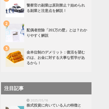
警察官の副業は原則禁止？始められ
る副業と注意点を解説！
2
配偶者控除「201万の壁」とは？わか
りやすく解説
3
金本位制のデメリット：復活を望む
のは、お金に対する大事な哲学があ
るから！
注目記事
2023/05/18
株式投資に向いている人の特徴と