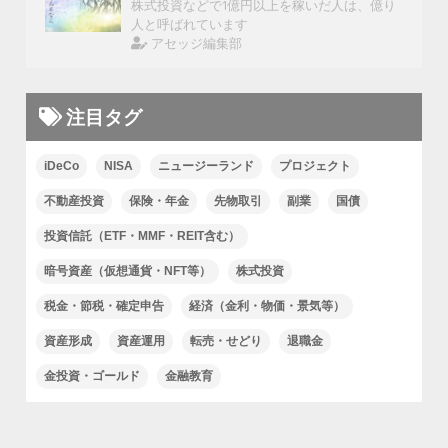
株式投資などで1億円以上を稼いだ人は、億り
人と呼ばれています
アセッジ編集部
注目タグ
iDeCo
NISA
ニュージーランド
プロジェクト
不動産投資
保険・年金
先物取引
副業
国債
投資信託（ETF・MMF・REIT含む）
暗号資産（仮想通貨・NFT等）
株式投資
税金・節税・確定申告
経済（金利・物価・景気等）
資産形成
資産運用
転売・せどり
退職金
金投資・ゴールド
金融教育