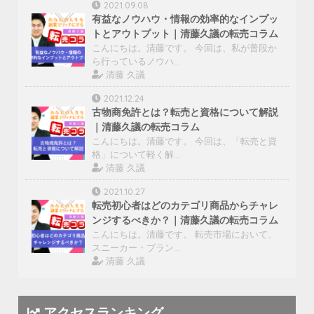
2021.09.08
有益なノウハウ・情報の効率的なインプッ
トとアウトプット｜清藤久議の転売コラム
こんにちは。清藤です。 今回は、私が普段か
ら行っているノウハ…
清藤 久議
2021.12.24
古物商免許とは？転売と資格について解説
｜清藤久議の転売コラム
こんにちは。清藤です。 今回は、「転売と資
格」について軽く解…
清藤 久議
2021.10.27
転売初心者はどのカテゴリ商品からチャレ
ンジするべきか？｜清藤久議の転売コラム
こんにちは。清藤です。 転売市場において、
スニーカー・ブラン…
清藤 久議
アクセスランキング