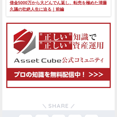
借金5000万から大どんでん返し、転売を極めた清藤
久議の壮絶人生に迫る｜前編
SHARE