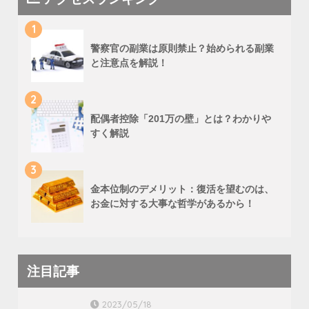
1
警察官の副業は原則禁止？始められる副業
と注意点を解説！
2
配偶者控除「201万の壁」とは？わかりや
すく解説
3
金本位制のデメリット：復活を望むのは、
お金に対する大事な哲学があるから！
注目記事
2023/05/18