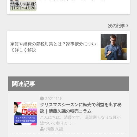
次の記事
家賃や経費の節税対策とは？家事按分につい
て詳しく解説
関連記事
2021.11.19
クリスマスシーズンに転売で利益を出す秘
訣｜清藤久議の転売コラム
こんにちは。清藤です。 最近寒くなり12月が
近づいて参りまし…
清藤 久議