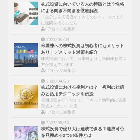
株式投資に向いている人の特徴とは？性格
による向き不向きを徹底解説
「自分に株式投資ができるのか？」 そのよう
に疑問を抱く方なら
アセッジ編集部
2023/05/04
米国株への株式投資は初心者にもメリット
あり｜デメリット対策も紹介
株式投資において、日本株よりも米国株を選ぶ
方が増えています。
アセッジ編集部
2023/04/20
株式投資における複利とは？｜複利の仕組
みと活用テクニックを伝授
長期投資を行うなかで、「もっと効率的に資産
形成をしたい」と思
アセッジ編集部
2023/03/30
株式投資で億り人は達成できる？達成可否
を見極める2つの条件とは