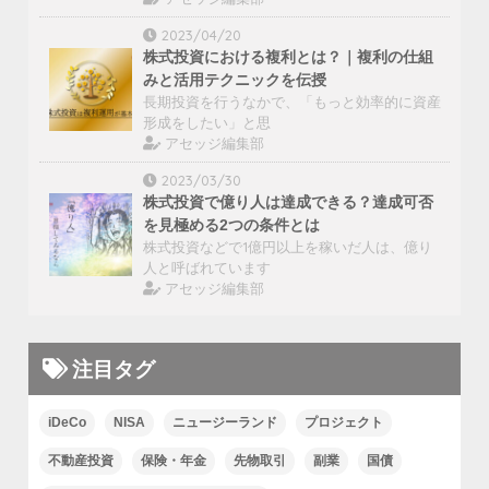
2023/04/20
株式投資における複利とは？｜複利の仕組
みと活用テクニックを伝授
長期投資を行うなかで、「もっと効率的に資産
形成をしたい」と思
アセッジ編集部
2023/03/30
株式投資で億り人は達成できる？達成可否
を見極める2つの条件とは
株式投資などで1億円以上を稼いだ人は、億り
人と呼ばれています
アセッジ編集部
注目タグ
iDeCo
NISA
ニュージーランド
プロジェクト
不動産投資
保険・年金
先物取引
副業
国債