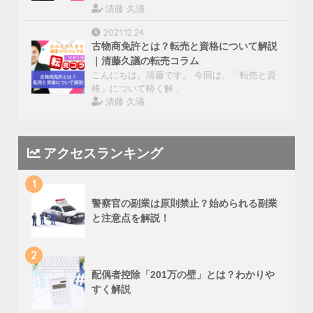
清藤 久議
2021.12.24
古物商免許とは？転売と資格について解説
｜清藤久議の転売コラム
こんにちは。清藤です。 今回は、「転売と資
格」について軽く解…
清藤 久議
アクセスランキング
1
警察官の副業は原則禁止？始められる副業
と注意点を解説！
2
配偶者控除「201万の壁」とは？わかりや
すく解説