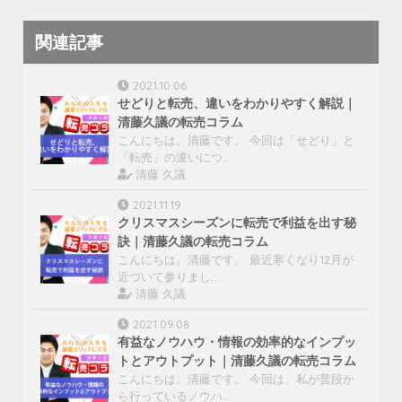
関連記事
2021.10.06
せどりと転売、違いをわかりやすく解説｜
清藤久議の転売コラム
こんにちは。清藤です。 今回は「せどり」と
「転売」の違いにつ…
清藤 久議
2021.11.19
クリスマスシーズンに転売で利益を出す秘
訣｜清藤久議の転売コラム
こんにちは。清藤です。 最近寒くなり12月が
近づいて参りまし…
清藤 久議
2021.09.08
有益なノウハウ・情報の効率的なインプッ
トとアウトプット｜清藤久議の転売コラム
こんにちは。清藤です。 今回は、私が普段か
ら行っているノウハ…