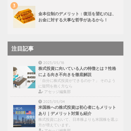
3
金本位制のデメリット：復活を望むのは、
お金に対する大事な哲学があるから！
注目記事
2023/05/18
株式投資に向いている人の特徴とは？性格
による向き不向きを徹底解説
「自分に株式投資ができるのか？」 そのよう
に疑問を抱く方なら
アセッジ編集部
2023/05/04
米国株への株式投資は初心者にもメリット
あり｜デメリット対策も紹介
株式投資において、日本株よりも米国株を選ぶ
方が増えています。
アセッジ編集部