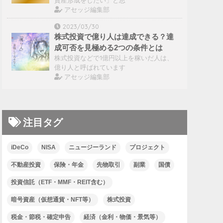
アセッジ編集部
2023/03/30
株式投資で億り人は達成できる？達
成可否を見極める2つの条件とは
株式投資などで1億円以上を稼いだ人は、
億り人と呼ばれています
アセッジ編集部
注目タグ
iDeCo
NISA
ニュージーランド
プロジェクト
不動産投資
保険・年金
先物取引
副業
国債
投資信託（ETF・MMF・REIT含む）
暗号資産（仮想通貨・NFT等）
株式投資
税金・節税・確定申告
経済（金利・物価・景気等）