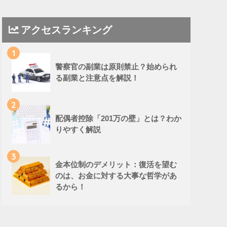
アクセスランキング
1
警察官の副業は原則禁止？始められ
る副業と注意点を解説！
2
配偶者控除「201万の壁」とは？わか
りやすく解説
3
金本位制のデメリット：復活を望む
のは、お金に対する大事な哲学があ
るから！