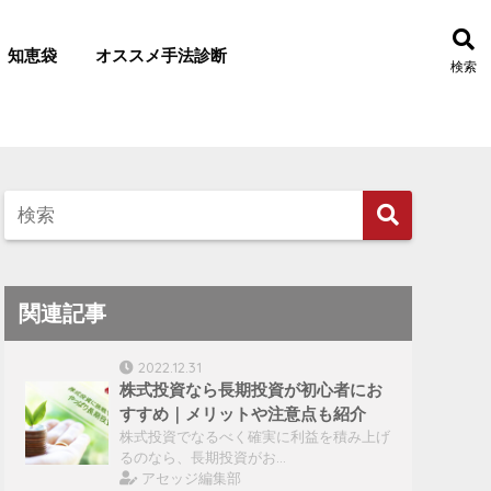
知恵袋
オススメ手法診断
検索
関連記事
2022.12.31
株式投資なら長期投資が初心者にお
すすめ｜メリットや注意点も紹介
株式投資でなるべく確実に利益を積み上げ
るのなら、長期投資がお…
アセッジ編集部