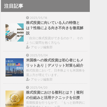
注目記事
2023/05/18
株式投資に向いている人の特徴と
は？性格による向き不向きを徹底解
説
「自分に株式投資ができるのか？」 その
ように疑問を抱く方なら
アセッジ編集部
2023/05/04
米国株への株式投資は初心者にもメ
リットあり｜デメリット対策も紹介
株式投資において、日本株よりも米国株を
選ぶ方が増えています。
アセッジ編集部
2023/04/20
株式投資における複利とは？｜複利
の仕組みと活用テクニックを伝授
長期投資を行うなかで、「もっと効率的に
資産形成をしたい」と思