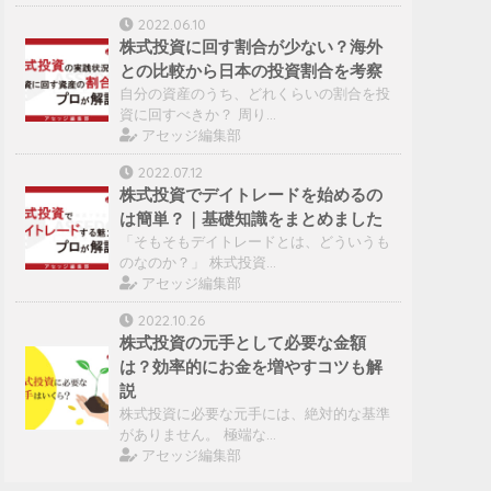
2022.06.10
株式投資に回す割合が少ない？海外
との比較から日本の投資割合を考察
自分の資産のうち、どれくらいの割合を投
資に回すべきか？ 周り…
アセッジ編集部
2022.07.12
株式投資でデイトレードを始めるの
は簡単？｜基礎知識をまとめました
「そもそもデイトレードとは、どういうも
のなのか？」 株式投資…
アセッジ編集部
2022.10.26
株式投資の元手として必要な金額
は？効率的にお金を増やすコツも解
説
株式投資に必要な元手には、絶対的な基準
がありません。 極端な…
アセッジ編集部