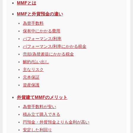
MMFとは
MMFと外貨預金の違い
為替手数料
保有中にかかる費用
パフォーマンス/利率
パフォーマンス/利率にかかる税金
売却/為替差益にかかる税金
解約/払い出し
主なリスク
元本保証
資産保護
外貨建てMMFのメリット
為替手数料が安い
積み立て購入できる
円預金・外貨預金よりも金利が高い
安定した利回り