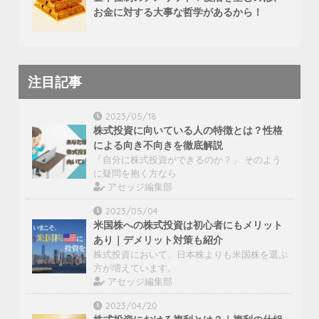
お金に対する大事な哲学があるから！
注目記事
2023/05/18
株式投資に向いている人の特徴とは？性格
による向き不向きを徹底解説
「自分に株式投資ができるのか？」 そのよう
に疑問を抱く方なら
アセッジ編集部
2023/05/04
米国株への株式投資は初心者にもメリット
あり｜デメリット対策も紹介
株式投資において、日本株よりも米国株を選ぶ
方が増えています。
アセッジ編集部
2023/04/20