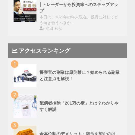
│トレーダーから投資家へのステップアッ
プ
本日は、2021年の年末現在、投資に対してど
う向き合うべきか…
池田 和弘
アクセスランキング
1
警察官の副業は原則禁止？始められる副業
と注意点を解説！
2
配偶者控除「201万の壁」とは？わかりや
すく解説
3
金本位制のデメリット：復活を望むのは、