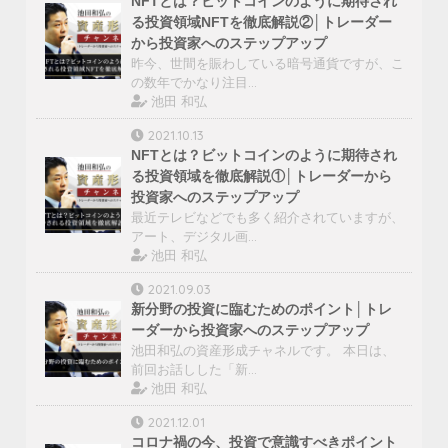
NFTとは？ビットコインのように期待され
る投資領域NFTを徹底解説②│トレーダー
から投資家へのステップアップ
昨今、世間を賑わしている暗号通貨ですが、こ
の数年でかなり注目…
池田 和弘
2021.10.13
NFTとは？ビットコインのように期待され
る投資領域を徹底解説①│トレーダーから
投資家へのステップアップ
最近テレビなどでも多く紹介されていますが、
アート、デジタル画…
池田 和弘
2021.09.03
新分野の投資に臨むためのポイント│トレ
ーダーから投資家へのステップアップ
池田和弘の資産形成チャネルです。 本日は、
前回お話しした「新…
池田 和弘
2021.12.01
コロナ禍の今、投資で意識すべきポイント