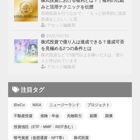
株式投資における複利とは？｜複利の仕組
みと活用テクニックを伝授
長期投資を行うなかで、「もっと効率的に資産
形成をしたい」と思
アセッジ編集部
2023/03/30
株式投資で億り人は達成できる？達成可否
を見極める2つの条件とは
株式投資などで1億円以上を稼いだ人は、億り
人と呼ばれています
アセッジ編集部
注目タグ
iDeCo
NISA
ニュージーランド
プロジェクト
不動産投資
保険・年金
先物取引
副業
国債
投資信託（ETF・MMF・REIT含む）
暗号資産（仮想通貨・NFT等）
株式投資