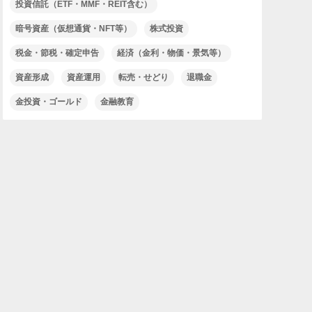
投資信託（ETF・MMF・REIT含む）
暗号資産（仮想通貨・NFT等）
株式投資
税金・節税・確定申告
経済（金利・物価・景気等）
資産形成
資産運用
転売・せどり
退職金
金投資・ゴールド
金融教育