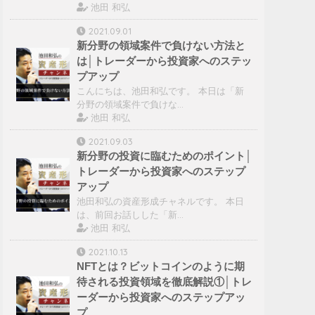
池田 和弘
2021.09.01
新分野の領域案件で負けない方法と
は│トレーダーから投資家へのステッ
プアップ
こんにちは、池田和弘です。 本日は「新
分野の領域案件で負けな…
池田 和弘
2021.09.03
新分野の投資に臨むためのポイント│
トレーダーから投資家へのステップ
アップ
池田和弘の資産形成チャネルです。 本日
は、前回お話しした「新…
池田 和弘
2021.10.13
NFTとは？ビットコインのように期
待される投資領域を徹底解説①│トレ
ーダーから投資家へのステップアッ
プ