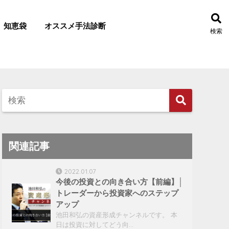
知恵袋
オススメ手法診断
検索
関連記事
2022.01.07
今後の投資との向き合い方【前編】│
トレーダーから投資家へのステップ
アップ
池田和弘の資産形成チャンネルです。 本
日は投資に対してどう向…