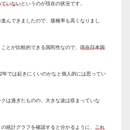
いていない
というのが
現在の状況です。
ぶ進んできましたので、
接種率も高くなりまし
うことが
比較的できる国民性なので、
現在日本国
22年では
起きにくいのかなと個人的には思ってい
ークは過ぎたものの、大きな波は
収まっていな
きの
統計グラフを確認すると分かるように、
これ