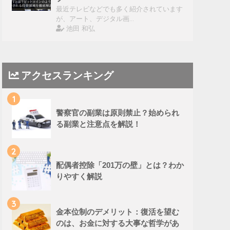
最近テレビなどでも多く紹介されています
が、アート、デジタル画…
池田 和弘
アクセスランキング
1
警察官の副業は原則禁止？始められ
る副業と注意点を解説！
2
配偶者控除「201万の壁」とは？わか
りやすく解説
3
金本位制のデメリット：復活を望む
のは、お金に対する大事な哲学があ