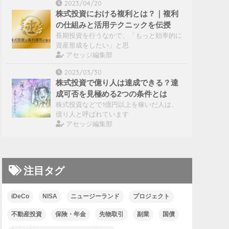
2023/04/20
株式投資における複利とは？｜複利
の仕組みと活用テクニックを伝授
長期投資を行うなかで、「もっと効率的に
資産形成をしたい」と思
アセッジ編集部
2023/03/30
株式投資で億り人は達成できる？達
成可否を見極める2つの条件とは
株式投資などで1億円以上を稼いだ人は、
億り人と呼ばれています
アセッジ編集部
注目タグ
iDeCo
NISA
ニュージーランド
プロジェクト
不動産投資
保険・年金
先物取引
副業
国債