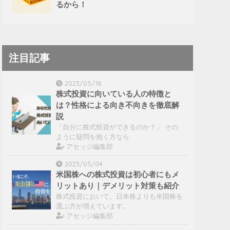
るから！
注目記事
2023/05/18
株式投資に向いている人の特徴と
は？性格による向き不向きを徹底解
説
「自分に株式投資ができるのか？」 その
ように疑問を抱く方なら
アセッジ編集部
2023/05/04
米国株への株式投資は初心者にもメ
リットあり｜デメリット対策も紹介
株式投資において、日本株よりも米国株を
選ぶ方が増えています。
アセッジ編集部