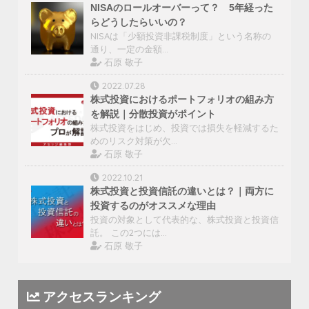
NISAのロールオーバーって？ 5年経った
らどうしたらいいの？
NISAは「少額投資非課税制度」という名称の
通り、一定の金額…
石原 敬子
2022.07.28
株式投資におけるポートフォリオの組み方
を解説｜分散投資がポイント
株式投資をはじめ、投資では損失を軽減するた
めのリスク対策が欠…
石原 敬子
2022.10.21
株式投資と投資信託の違いとは？｜両方に
投資するのがオススメな理由
投資の対象として代表的な、株式投資と投資信
託。 この2つには…
石原 敬子
アクセスランキング