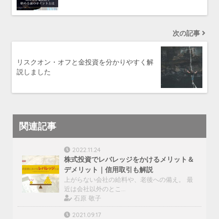
次の記事
リスクオン・オフと金投資を分かりやすく解
説しました
関連記事
2022.11.24
株式投資でレバレッジをかけるメリット＆
デメリット｜信用取引も解説
上がらない会社の給料や、老後への備え。 最
近は会社以外のとこ…
石原 敬子
2021.09.17