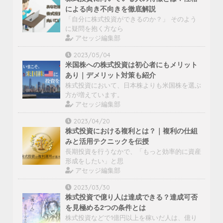
による向き不向きを徹底解説
「自分に株式投資ができるのか？」 そのよう
に疑問を抱く方なら
アセッジ編集部
2023/05/04
米国株への株式投資は初心者にもメリット
あり｜デメリット対策も紹介
株式投資において、日本株よりも米国株を選ぶ
方が増えています。
アセッジ編集部
2023/04/20
株式投資における複利とは？｜複利の仕組
みと活用テクニックを伝授
長期投資を行うなかで、「もっと効率的に資産
形成をしたい」と思
アセッジ編集部
2023/03/30
株式投資で億り人は達成できる？達成可否
を見極める2つの条件とは
株式投資などで1億円以上を稼いだ人は、億り