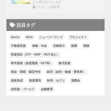
人と呼ばれています
アセッジ編集部
注目タグ
iDeCo
NISA
ニュージーランド
プロジェクト
不動産投資
保険・年金
先物取引
副業
国債
投資信託（ETF・MMF・REIT含む）
暗号資産（仮想通貨・NFT等）
株式投資
税金・節税・確定申告
経済（金利・物価・景気等）
資産形成
資産運用
転売・せどり
退職金
金投資・ゴールド
金融教育