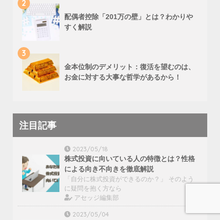
2
配偶者控除「201万の壁」とは？わかりや
すく解説
3
金本位制のデメリット：復活を望むのは、
お金に対する大事な哲学があるから！
注目記事
2023/05/18
株式投資に向いている人の特徴とは？性格
による向き不向きを徹底解説
「自分に株式投資ができるのか？」 そのよう
に疑問を抱く方なら
アセッジ編集部
2023/05/04