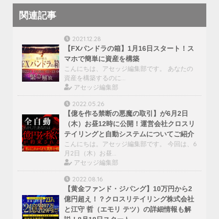
関連記事
2021.12.28
【FXパンドラの箱】1月16日スタート！ス
マホで簡単に資産を構築
こんにちは、アセッジ編集部です。 あなたの
資産を構築するのに…
アセッジ編集部
2022.05.26
【億を作る禁断の悪魔の取引】が6月2日
（木）お昼12時に公開！運営会社クロスリ
テイリングと自動システムについてご紹介
こんにちは。アセッジ編集部です。 今回は、6
月2日（木）お昼…
アセッジ編集部
2022.08.16
【黄金ファンド・ジパング】10万円から2
億円超え！？クロスリテイリング株式会社
と江守 哲（エモリ テツ）の詳細情報も解