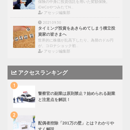
保険の中身に投資信託を用いた変額保険。
iDeCoやつみたてN…
アセッジ編集部
2021.09.30
タイミング投資をあきらめてしまう積立投
資家の皆さまへ
世界的に株価が乱高下したり、為替のドル円
が、コロナショック初…
アセッジ編集部
アクセスランキング
1
警察官の副業は原則禁止？始められる副業
と注意点を解説！
2
配偶者控除「201万の壁」とは？わかりや
すく解説