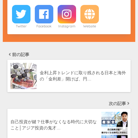
Twitter
Facebook
Instagram
Website
前の記事
金利上昇トレンドに取り残される日本と海外
の「金利差」開けば、円…
次の記事
自己投資が鍵？仕事がなくなる時代に大切な
こと│アジア投資の鬼才…