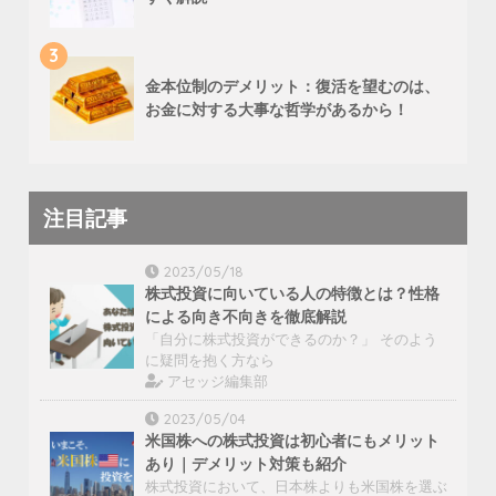
3
金本位制のデメリット：復活を望むのは、
お金に対する大事な哲学があるから！
注目記事
2023/05/18
株式投資に向いている人の特徴とは？性格
による向き不向きを徹底解説
「自分に株式投資ができるのか？」 そのよう
に疑問を抱く方なら
アセッジ編集部
2023/05/04
米国株への株式投資は初心者にもメリット
あり｜デメリット対策も紹介
株式投資において、日本株よりも米国株を選ぶ