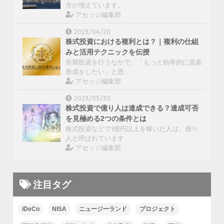
方が増えています。
アセッジ編集部
2023/04/20
株式投資における複利とは？｜複利の仕組
みと活用テクニックを伝授
長期投資を行うなかで、「もっと効率的に資産
形成をしたい」と思
アセッジ編集部
2023/03/30
株式投資で億り人は達成できる？達成可否
を見極める2つの条件とは
株式投資などで1億円以上を稼いだ人は、億り
人と呼ばれています
アセッジ編集部
注目タグ
iDeCo
NISA
ニュージーランド
プロジェクト