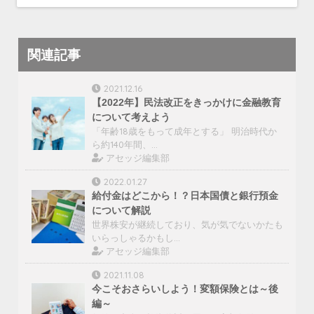
関連記事
2021.12.16
【2022年】民法改正をきっかけに金融教育
について考えよう
「年齢18歳をもって成年とする」 明治時代か
ら約140年間、…
アセッジ編集部
2022.01.27
給付金はどこから！？日本国債と銀行預金
について解説
世界株安が継続しており、気が気でないかたも
いらっしゃるかもし…
アセッジ編集部
2021.11.08
今こそおさらいしよう！変額保険とは～後
編～