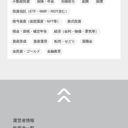
不動産投資
保険・年金
先物取引
副業
国債
投資信託（ETF・MMF・REIT含む）
暗号資産（仮想通貨・NFT等）
株式投資
税金・節税・確定申告
経済（金利・物価・景気等）
資産形成
資産運用
転売・せどり
退職金
金投資・ゴールド
金融教育
運営者情報