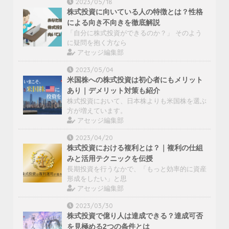
2023/05/18
株式投資に向いている人の特徴とは？性格
による向き不向きを徹底解説
「自分に株式投資ができるのか？」 そのよう
に疑問を抱く方なら
アセッジ編集部
2023/05/04
米国株への株式投資は初心者にもメリット
あり｜デメリット対策も紹介
株式投資において、日本株よりも米国株を選ぶ
方が増えています。
アセッジ編集部
2023/04/20
株式投資における複利とは？｜複利の仕組
みと活用テクニックを伝授
長期投資を行うなかで、「もっと効率的に資産
形成をしたい」と思
アセッジ編集部
2023/03/30
株式投資で億り人は達成できる？達成可否
を見極める2つの条件とは