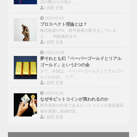
済の繋がりの強さ。…
吉田 文吾
2021.10.05
プロスペクト理論とは？
株式投資やFX、暗号資産の取引をしている
と、 ・利益確定をす…
吉田 文吾
2022.01.29
夢それとも幻「ペーパーゴールドとリアル
ゴールド」という2つの金
さて、今回は、ペーパーゴールドとリアルゴー
ルドのお話。 リア…
吉田 文吾
2021.10.26
なぜ今ビットコインが買われるのか
暗号資産の代表であるビットコインが過去最高
値を更新し高値付近…
吉田 文吾