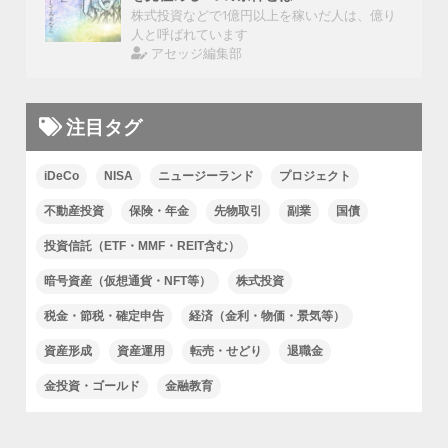
株式投資などで1億円以上を稼いだ人は、億り
人と呼ばれています
アセッジ編集部
注目タグ
iDeCo
NISA
ニュージーランド
プロジェクト
不動産投資
保険・年金
先物取引
副業
国債
投資信託（ETF・MMF・REIT含む）
暗号資産（仮想通貨・NFT等）
株式投資
税金・節税・確定申告
経済（金利・物価・景気等）
資産形成
資産運用
転売・せどり
退職金
金投資・ゴールド
金融教育