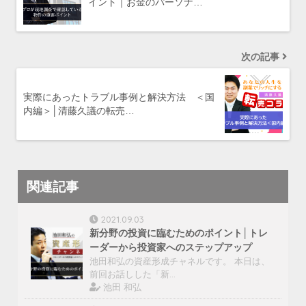
イント｜お金のパーソナ…
次の記事
実際にあったトラブル事例と解決方法 ＜国
内編＞│清藤久議の転売…
関連記事
2021.09.03
新分野の投資に臨むためのポイント│トレ
ーダーから投資家へのステップアップ
池田和弘の資産形成チャネルです。 本日は、
前回お話しした「新…
池田 和弘