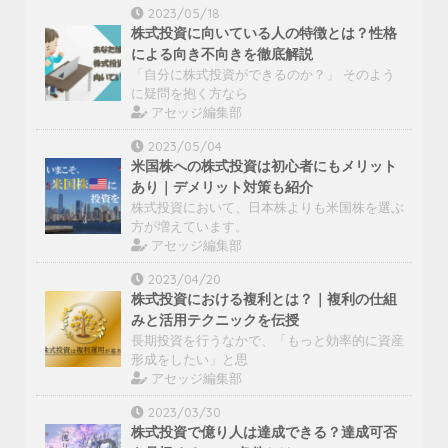
2023/05/18
株式投資に向いている人の特徴とは？性格
による向き不向きを徹底解説
「自分に株式投資ができるのか？」 そのよう
に疑問を抱く方なら
アセッジ編集部
2023/05/04
米国株への株式投資は初心者にもメリット
あり｜デメリット対策も紹介
株式投資において、日本株よりも米国株を選ぶ
方が増えています。
アセッジ編集部
2023/04/20
株式投資における複利とは？｜複利の仕組
みと活用テクニックを伝授
長期投資を行うなかで、「もっと効率的に資産
形成をしたい」と思
アセッジ編集部
2023/03/30
株式投資で億り人は達成できる？達成可否