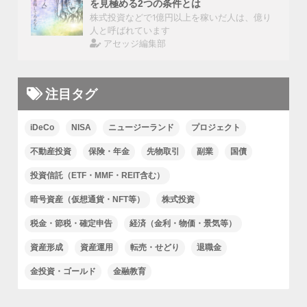
を見極める2つの条件とは
株式投資などで1億円以上を稼いだ人は、億り
人と呼ばれています
アセッジ編集部
注目タグ
iDeCo
NISA
ニュージーランド
プロジェクト
不動産投資
保険・年金
先物取引
副業
国債
投資信託（ETF・MMF・REIT含む）
暗号資産（仮想通貨・NFT等）
株式投資
税金・節税・確定申告
経済（金利・物価・景気等）
資産形成
資産運用
転売・せどり
退職金
金投資・ゴールド
金融教育