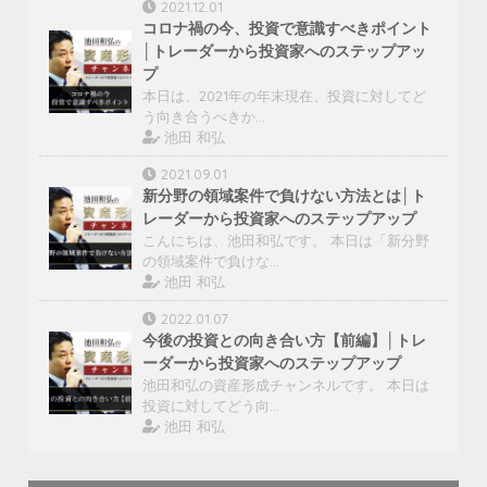
2021.12.01
コロナ禍の今、投資で意識すべきポイント
│トレーダーから投資家へのステップアッ
プ
本日は、2021年の年末現在、投資に対してど
う向き合うべきか…
池田 和弘
2021.09.01
新分野の領域案件で負けない方法とは│ト
レーダーから投資家へのステップアップ
こんにちは、池田和弘です。 本日は「新分野
の領域案件で負けな…
池田 和弘
2022.01.07
今後の投資との向き合い方【前編】│トレ
ーダーから投資家へのステップアップ
池田和弘の資産形成チャンネルです。 本日は
投資に対してどう向…
池田 和弘