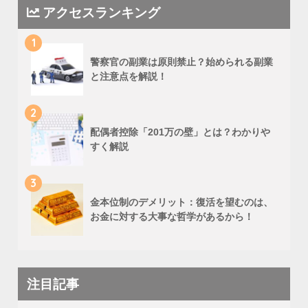
アクセスランキング
1
警察官の副業は原則禁止？始められる副業
と注意点を解説！
2
配偶者控除「201万の壁」とは？わかりや
すく解説
3
金本位制のデメリット：復活を望むのは、
お金に対する大事な哲学があるから！
注目記事