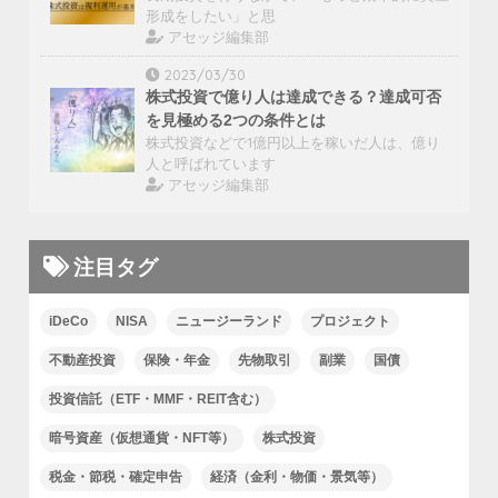
形成をしたい」と思
アセッジ編集部
2023/03/30
株式投資で億り人は達成できる？達成可否
を見極める2つの条件とは
株式投資などで1億円以上を稼いだ人は、億り
人と呼ばれています
アセッジ編集部
注目タグ
iDeCo
NISA
ニュージーランド
プロジェクト
不動産投資
保険・年金
先物取引
副業
国債
投資信託（ETF・MMF・REIT含む）
暗号資産（仮想通貨・NFT等）
株式投資
税金・節税・確定申告
経済（金利・物価・景気等）