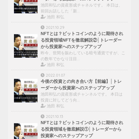
池田和弘の資産形成チャネルです。 本日は、
前回お話しした「新…
池田 和弘
2021.10.29
NFTとは？ビットコインのように期待され
る投資領域NFTを徹底解説②│トレーダー
から投資家へのステップアップ
昨今、世間を賑わしている暗号通貨ですが、こ
の数年でかなり注目…
池田 和弘
2022.01.07
今後の投資との向き合い方【前編】│トレ
ーダーから投資家へのステップアップ
池田和弘の資産形成チャンネルです。 本日は
投資に対してどう向…
池田 和弘
2021.10.13
NFTとは？ビットコインのように期待され
る投資領域を徹底解説①│トレーダーから
投資家へのステップアップ