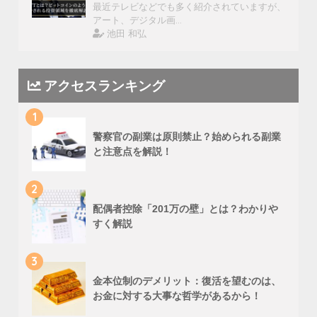
最近テレビなどでも多く紹介されていますが、
アート、デジタル画…
池田 和弘
アクセスランキング
1
警察官の副業は原則禁止？始められる副業
と注意点を解説！
2
配偶者控除「201万の壁」とは？わかりや
すく解説
3
金本位制のデメリット：復活を望むのは、
お金に対する大事な哲学があるから！