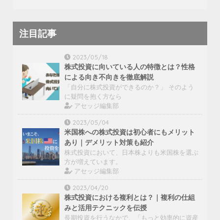
注目記事
2023/05/18
株式投資に向いている人の特徴とは？性格
による向き不向きを徹底解説
「自分に株式投資ができるのか？」 そのよう
に疑問を抱く方なら
アセッジ編集部
2023/05/04
米国株への株式投資は初心者にもメリット
あり｜デメリット対策も紹介
株式投資において、日本株よりも米国株を選ぶ
方が増えています。
アセッジ編集部
2023/04/20
株式投資における複利とは？｜複利の仕組
みと活用テクニックを伝授
長期投資を行うなかで、「もっと効率的に資産