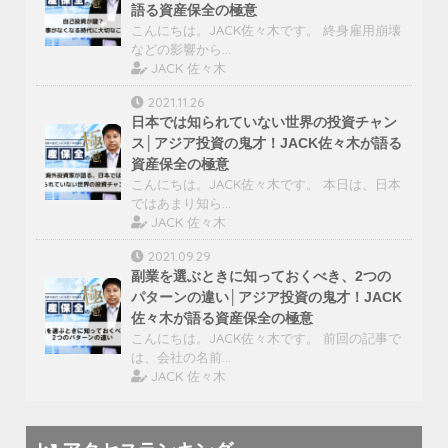
語る資産保全の極意
こんにちは。JACK佐々木です。 終身雇用崩壊
などの影響から…
JACK 佐々木
2021.11.26
日本では知られていない世界の投資チャン
ス│アジア投資の鬼才！JACK佐々木が語る
資産保全の極意
こんにちは。JACK佐々木です。 本日は、日本
ではあまり知ら…
JACK 佐々木
2021.09.29
副業を選ぶときに知っておくべき、2つの
パターンの違い│アジア投資の鬼才！JACK
佐々木が語る資産保全の極意
こんにちは。JACK佐々木です。 前回の記事で
は、会社の名前…
JACK 佐々木