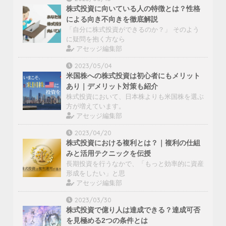
株式投資に向いている人の特徴とは？性格
による向き不向きを徹底解説
「自分に株式投資ができるのか？」 そのよう
に疑問を抱く方なら
アセッジ編集部
2023/05/04
米国株への株式投資は初心者にもメリット
あり｜デメリット対策も紹介
株式投資において、日本株よりも米国株を選ぶ
方が増えています。
アセッジ編集部
2023/04/20
株式投資における複利とは？｜複利の仕組
みと活用テクニックを伝授
長期投資を行うなかで、「もっと効率的に資産
形成をしたい」と思
アセッジ編集部
2023/03/30
株式投資で億り人は達成できる？達成可否
を見極める2つの条件とは