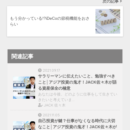
次の記事
もう分かっている!?iDeCoの節税機能をおさ
らい
関連記事
2021.09.17
サラリーマンに伝えたいこと、勉強すべき
こと│アジア投資の鬼才！JACK佐々木が語
る資産保全の極意
あなたは今後、どのように仕事をして生きてい
きたいと考えていま…
JACK 佐々木
2021.11.05
自己投資が鍵？仕事がなくなる時代に大切
なこと│アジア投資の鬼才！JACK佐々木が