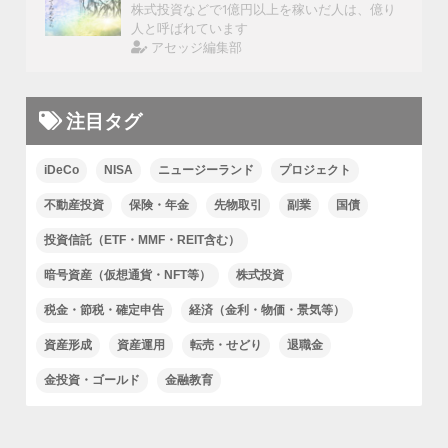
株式投資などで1億円以上を稼いだ人は、億り
人と呼ばれています
アセッジ編集部
注目タグ
iDeCo
NISA
ニュージーランド
プロジェクト
不動産投資
保険・年金
先物取引
副業
国債
投資信託（ETF・MMF・REIT含む）
暗号資産（仮想通貨・NFT等）
株式投資
税金・節税・確定申告
経済（金利・物価・景気等）
資産形成
資産運用
転売・せどり
退職金
金投資・ゴールド
金融教育