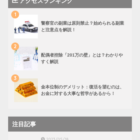
アクセスランキング
1
警察官の副業は原則禁止？始められる副業
と注意点を解説！
2
配偶者控除「201万の壁」とは？わかりや
すく解説
3
金本位制のデメリット：復活を望むのは、
お金に対する大事な哲学があるから！
注目記事
2023/05/18