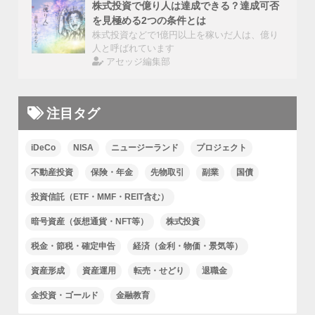
株式投資で億り人は達成できる？達成可否
を見極める2つの条件とは
株式投資などで1億円以上を稼いだ人は、億り
人と呼ばれています
アセッジ編集部
注目タグ
iDeCo
NISA
ニュージーランド
プロジェクト
不動産投資
保険・年金
先物取引
副業
国債
投資信託（ETF・MMF・REIT含む）
暗号資産（仮想通貨・NFT等）
株式投資
税金・節税・確定申告
経済（金利・物価・景気等）
資産形成
資産運用
転売・せどり
退職金
金投資・ゴールド
金融教育