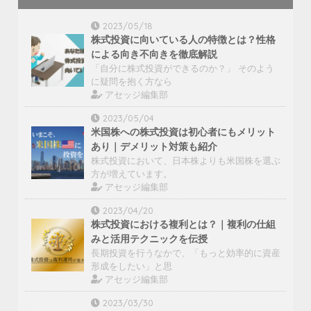
2023/05/18
株式投資に向いている人の特徴とは？性格
による向き不向きを徹底解説
「自分に株式投資ができるのか？」 そのよう
に疑問を抱く方なら
アセッジ編集部
2023/05/04
米国株への株式投資は初心者にもメリット
あり｜デメリット対策も紹介
株式投資において、日本株よりも米国株を選ぶ
方が増えています。
アセッジ編集部
2023/04/20
株式投資における複利とは？｜複利の仕組
みと活用テクニックを伝授
長期投資を行うなかで、「もっと効率的に資産
形成をしたい」と思
アセッジ編集部
2023/03/30