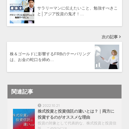
サラリーマンに伝えたいこと、勉強すべきこ
と│アジア投資の鬼才！…
次の記事
株＆ゴールドに影響するFRBのテーパリング
は、お金の蛇口を締め…
関連記事
2022.10.21
株式投資と投資信託の違いとは？｜両方に
投資するのがオススメな理由
投資の対象として代表的な、株式投資と投資信
託。 この2つには…