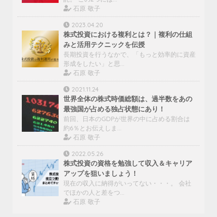
石原 敬子
2023.04.20
株式投資における複利とは？｜複利の仕組
みと活用テクニックを伝授
長期投資を行うなかで、「もっと効率的に資産
形成をしたい」と思…
石原 敬子
2021.11.24
世界全体の株式時価総額は、過半数をあの
最強国が占める独占状態にあり！
前回、日本のGDPが世界の中に占める割合は
約6％とお伝えしま…
石原 敬子
2022.05.26
株式投資の資格を勉強して収入＆キャリア
アップを狙いましょう！
現在の収入に納得がいってない・・・。 会社
でほかの人と差をつ…
石原 敬子