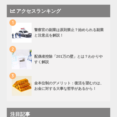
アクセスランキング
1
警察官の副業は原則禁止？始められる副業
と注意点を解説！
2
配偶者控除「201万の壁」とは？わかりや
すく解説
3
金本位制のデメリット：復活を望むのは、
お金に対する大事な哲学があるから！
注目記事