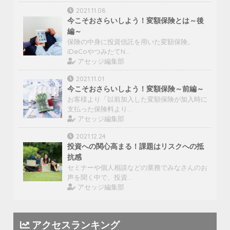
2021.11.08
今こそおさらいしよう！変額保険とは～後
編～
保険の中身に投資信託を用いた変額保険。
iDeCoやつみたてN…
アセッジ編集部
2021.11.01
今こそおさらいしよう！変額保険～前編～
お客様より「以前加入した変額保険が加入時に
支払った保険料より…
アセッジ編集部
2021.12.24
投資への関心高まる！課題はリスクへの抵
抗感
セミナーや個人相談などの業務でみなさんのお
声を聞く中で、投資…
アセッジ編集部
アクセスランキング