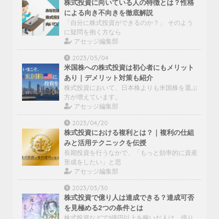
株式投資に向いている人の特徴とは？性格
による向き不向きを徹底解説
「自分に株式投資ができるのか？」 そのよう
に疑問を抱く方なら
アセッジ編集部
2023/05/04
米国株への株式投資は初心者にもメリット
あり｜デメリット対策も紹介
株式投資において、日本株よりも米国株を選ぶ
方が増えています。
アセッジ編集部
2023/04/20
株式投資における複利とは？｜複利の仕組
みと活用テクニックを伝授
長期投資を行うなかで、「もっと効率的に資産
形成をしたい」と思
アセッジ編集部
2023/03/30
株式投資で億り人は達成できる？達成可否
を見極める2つの条件とは
株式投資などで1億円以上を稼いだ人は、億り