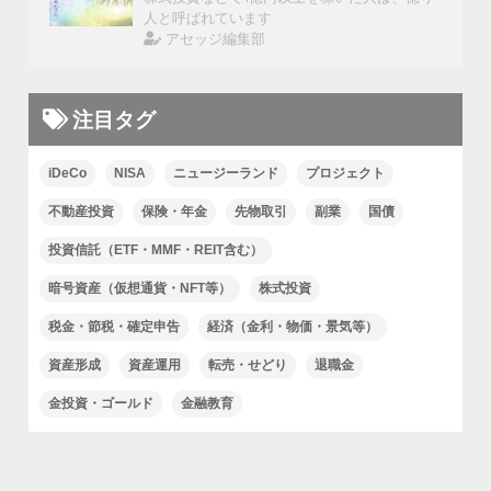
人と呼ばれています
アセッジ編集部
注目タグ
iDeCo
NISA
ニュージーランド
プロジェクト
不動産投資
保険・年金
先物取引
副業
国債
投資信託（ETF・MMF・REIT含む）
暗号資産（仮想通貨・NFT等）
株式投資
税金・節税・確定申告
経済（金利・物価・景気等）
資産形成
資産運用
転売・せどり
退職金
金投資・ゴールド
金融教育