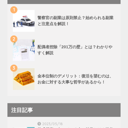
1
警察官の副業は原則禁止？始められる副業
と注意点を解説！
2
配偶者控除「201万の壁」とは？わかりや
すく解説
3
金本位制のデメリット：復活を望むのは、
お金に対する大事な哲学があるから！
注目記事
2023/05/18