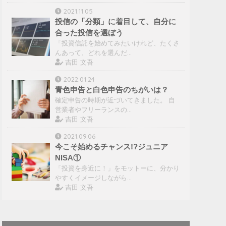
2021.11.05
投信の「分類」に着目して、自分に
合った投信を選ぼう
「投資信託を始めてみたいけれど、たくさ
んあって、どれを選んだ…
吉田 文吾
2022.01.24
青色申告と白色申告のちがいは？
確定申告の時期が近づいてきました。 自
営業者やフリーランスの…
吉田 文吾
2021.09.06
今こそ始めるチャンス!?ジュニア
NISA①
「投資を身近に！」をモットーに、分かり
やすくイメージしながら…
吉田 文吾