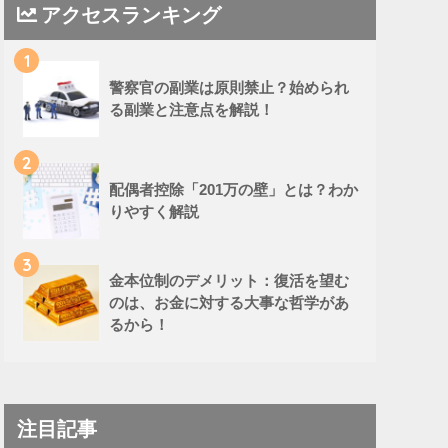
アクセスランキング
1
警察官の副業は原則禁止？始められ
る副業と注意点を解説！
2
配偶者控除「201万の壁」とは？わか
りやすく解説
3
金本位制のデメリット：復活を望む
のは、お金に対する大事な哲学があ
るから！
注目記事