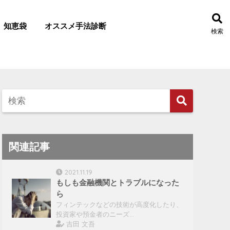
知恵袋
オススメ手法診断
検索
関連記事
2021.11.19
もしも金融機関とトラブルになった
ら
フィンテックなどの技術が高度化したり、
投資家や預金者のニーズ…
吉田 文吾