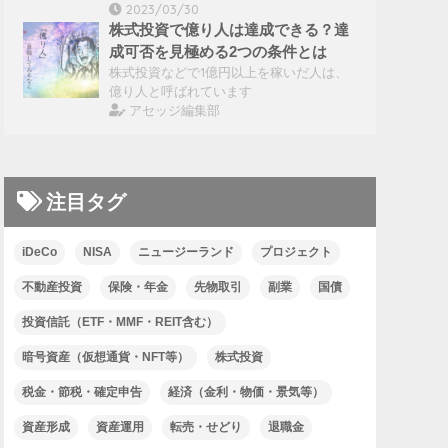
2023/03/30
株式投資で億り人は達成できる？達
成可否を見極める2つの条件とは
株式投資などで1億円以上を稼いだ人は、
億り人と呼ばれています
アセッジ編集部
注目タグ
iDeCo
NISA
ニュージーランド
プロジェクト
不動産投資
保険・年金
先物取引
副業
国債
投資信託（ETF・MMF・REIT含む）
暗号資産（仮想通貨・NFT等）
株式投資
税金・節税・確定申告
経済（金利・物価・景気等）
資産形成
資産運用
転売・せどり
退職金