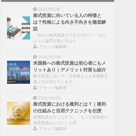
2023/05/18
株式投資に向いている人の特徴と
は？性格による向き不向きを徹底解
説
「自分に株式投資ができるのか？」 その
ように疑問を抱く方なら
アセッジ編集部
2023/05/04
米国株への株式投資は初心者にもメ
リットあり｜デメリット対策も紹介
株式投資において、日本株よりも米国株を
選ぶ方が増えています。
アセッジ編集部
2023/04/20
株式投資における複利とは？｜複利
の仕組みと活用テクニックを伝授
長期投資を行うなかで、「もっと効率的に
資産形成をしたい」と思
アセッジ編集部