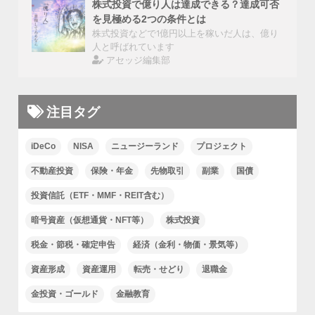
株式投資で億り人は達成できる？達成可否
を見極める2つの条件とは
株式投資などで1億円以上を稼いだ人は、億り
人と呼ばれています
アセッジ編集部
注目タグ
iDeCo
NISA
ニュージーランド
プロジェクト
不動産投資
保険・年金
先物取引
副業
国債
投資信託（ETF・MMF・REIT含む）
暗号資産（仮想通貨・NFT等）
株式投資
税金・節税・確定申告
経済（金利・物価・景気等）
資産形成
資産運用
転売・せどり
退職金
金投資・ゴールド
金融教育