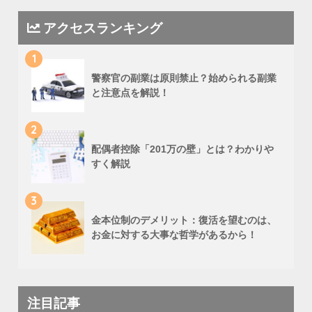
アクセスランキング
1
警察官の副業は原則禁止？始められる副業
と注意点を解説！
2
配偶者控除「201万の壁」とは？わかりや
すく解説
3
金本位制のデメリット：復活を望むのは、
お金に対する大事な哲学があるから！
注目記事