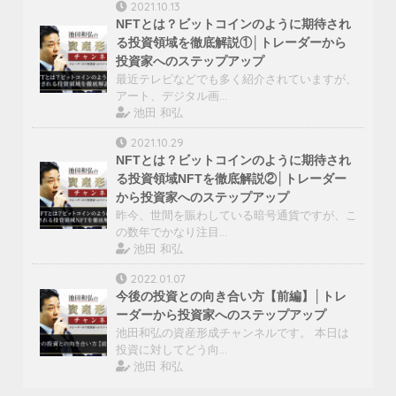
2021.10.13
NFTとは？ビットコインのように期待され
る投資領域を徹底解説①│トレーダーから
投資家へのステップアップ
最近テレビなどでも多く紹介されていますが、
アート、デジタル画…
池田 和弘
2021.10.29
NFTとは？ビットコインのように期待され
る投資領域NFTを徹底解説②│トレーダー
から投資家へのステップアップ
昨今、世間を賑わしている暗号通貨ですが、こ
の数年でかなり注目…
池田 和弘
2022.01.07
今後の投資との向き合い方【前編】│トレ
ーダーから投資家へのステップアップ
池田和弘の資産形成チャンネルです。 本日は
投資に対してどう向…
池田 和弘