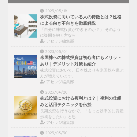
2023/05/18
株式投資に向いている人の特徴とは？性格
による向き不向きを徹底解説
「自分に株式投資ができるのか？」 そのよう
に疑問を抱く方なら
アセッジ編集部
2023/05/04
米国株への株式投資は初心者にもメリット
あり｜デメリット対策も紹介
株式投資において、日本株よりも米国株を選ぶ
方が増えています。
アセッジ編集部
2023/04/20
株式投資における複利とは？｜複利の仕組
みと活用テクニックを伝授
長期投資を行うなかで、「もっと効率的に資産
形成をしたい」と思
アセッジ編集部
2023/03/30