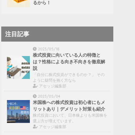
るから！
注目記事
2023/05/18
株式投資に向いている人の特徴と
は？性格による向き不向きを徹底解
説
「自分に株式投資ができるのか？」 その
ように疑問を抱く方なら
アセッジ編集部
2023/05/04
米国株への株式投資は初心者にもメ
リットあり｜デメリット対策も紹介
株式投資において、日本株よりも米国株を
選ぶ方が増えています。
アセッジ編集部