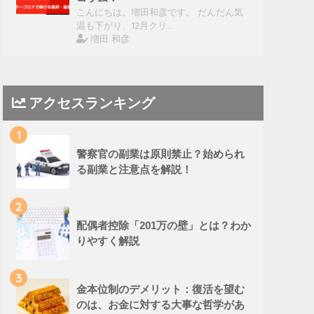
こんにちは。増田和彦です。 だんだん気
温も下がり、12月クリ…
増田 和彦
アクセスランキング
1
警察官の副業は原則禁止？始められ
る副業と注意点を解説！
2
配偶者控除「201万の壁」とは？わか
りやすく解説
3
金本位制のデメリット：復活を望む
のは、お金に対する大事な哲学があ