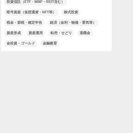
投資信託（ETF・MMF・REIT含む）
暗号資産（仮想通貨・NFT等）
株式投資
税金・節税・確定申告
経済（金利・物価・景気等）
資産形成
資産運用
転売・せどり
退職金
金投資・ゴールド
金融教育