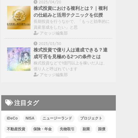
2023/04/20
株式投資における複利とは？｜複利
の仕組みと活用テクニックを伝授
長期投資を行うなかで、「もっと効率的に
資産形成をしたい」と思
アセッジ編集部
2023/03/30
株式投資で億り人は達成できる？達
成可否を見極める2つの条件とは
株式投資などで1億円以上を稼いだ人は、
億り人と呼ばれています
アセッジ編集部
注目タグ
iDeCo
NISA
ニュージーランド
プロジェクト
不動産投資
保険・年金
先物取引
副業
国債