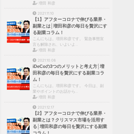
増田 和彦
2021.11.10
【1】アフターコロナで伸びる業界・
副業とは│増田和彦の毎日を贅沢にす
る副業コラム！
こんにちは。増田和彦です。 緊急事態宣
言も解除され、いよいよ…
増田 和彦
2021.10.08
iDeCoの3つのメリットと考え方│増
田和彦の毎日を贅沢にする副業コラ
ム！
こんにちは。増田和彦です。 今日は、副
業やポイントのお話から…
増田 和彦
2021.12.17
【2】アフターコロナで伸びる業界・
副業とは？クリスマス市場を活用す
る│増田和彦の毎日を贅沢にする副業
コラム！