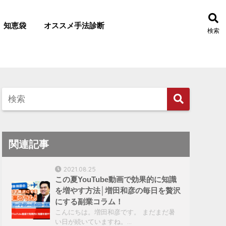
知恵袋
オススメ手法診断
検索
関連記事
2021.08.25
この夏YouTube動画で効果的に知識
を増やす方法│増田和彦の毎日を贅沢
にする副業コラム！
こんにちは。増田和彦です。 まだまだ暑
い日が続いていますね。…