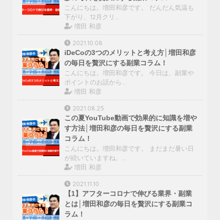
こんにちは。増田和彦です。 だんだん気温も
下がり、12月クリ…
増田 和彦
2021.10.08
iDeCoの3つのメリットと考え方│増田和彦
の毎日を贅沢にする副業コラム！
こんにちは。増田和彦です。 今日は、副業や
ポイントのお話から…
増田 和彦
2021.08.25
この夏YouTube動画で効果的に知識を増や
す方法│増田和彦の毎日を贅沢にする副業
コラム！
こんにちは。増田和彦です。 まだまだ暑い日
が続いていますね。…
増田 和彦
2021.11.10
【1】アフターコロナで伸びる業界・副業
とは│増田和彦の毎日を贅沢にする副業コ
ラム！