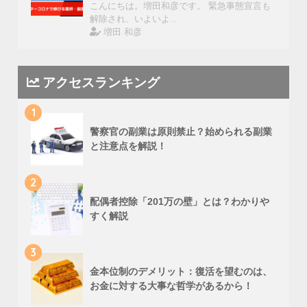
こんにちは。増田和彦です。 緊急事態宣言も
解除され、いよいよ…
増田 和彦
アクセスランキング
1
警察官の副業は原則禁止？始められる副業
と注意点を解説！
2
配偶者控除「201万の壁」とは？わかりや
すく解説
3
金本位制のデメリット：復活を望むのは、
お金に対する大事な哲学があるから！