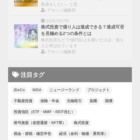
形成をしたい」と思
アセッジ編集部
2023/03/30
株式投資で億り人は達成できる？達成可否
を見極める2つの条件とは
株式投資などで1億円以上を稼いだ人は、億り
人と呼ばれています
アセッジ編集部
注目タグ
iDeCo
NISA
ニュージーランド
プロジェクト
不動産投資
保険・年金
先物取引
副業
国債
投資信託（ETF・MMF・REIT含む）
暗号資産（仮想通貨・NFT等）
株式投資
税金・節税・確定申告
経済（金利・物価・景気等）