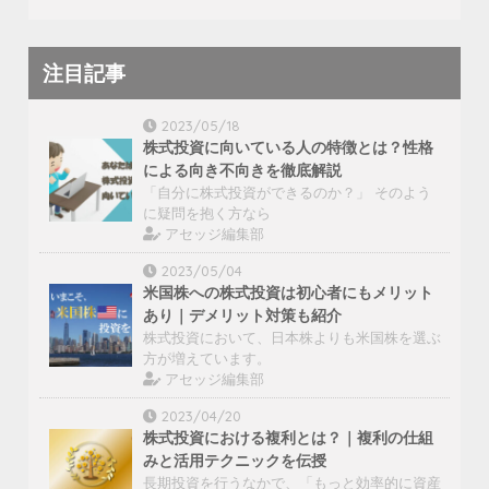
注目記事
2023/05/18
株式投資に向いている人の特徴とは？性格
による向き不向きを徹底解説
「自分に株式投資ができるのか？」 そのよう
に疑問を抱く方なら
アセッジ編集部
2023/05/04
米国株への株式投資は初心者にもメリット
あり｜デメリット対策も紹介
株式投資において、日本株よりも米国株を選ぶ
方が増えています。
アセッジ編集部
2023/04/20
株式投資における複利とは？｜複利の仕組
みと活用テクニックを伝授
長期投資を行うなかで、「もっと効率的に資産