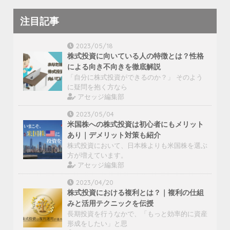
注目記事
2023/05/18
株式投資に向いている人の特徴とは？性格
による向き不向きを徹底解説
「自分に株式投資ができるのか？」 そのよう
に疑問を抱く方なら
アセッジ編集部
2023/05/04
米国株への株式投資は初心者にもメリット
あり｜デメリット対策も紹介
株式投資において、日本株よりも米国株を選ぶ
方が増えています。
アセッジ編集部
2023/04/20
株式投資における複利とは？｜複利の仕組
みと活用テクニックを伝授
長期投資を行うなかで、「もっと効率的に資産
形成をしたい」と思