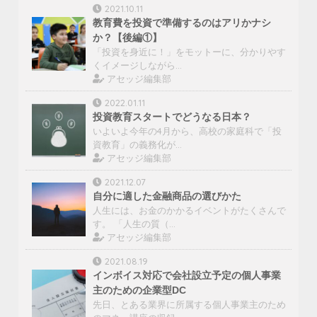
2021.10.11
教育費を投資で準備するのはアリかナシ
か？【後編①】
「投資を身近に！」をモットーに、分かりやす
くイメージしながら…
アセッジ編集部
2022.01.11
投資教育スタートでどうなる日本？
いよいよ今年の4月から、高校の家庭科で「投
資教育」の義務化が…
アセッジ編集部
2021.12.07
自分に適した金融商品の選びかた
人生には、お金のかかるイベントがたくさんで
す。 「人生の質（…
アセッジ編集部
2021.08.19
インボイス対応で会社設立予定の個人事業
主のための企業型DC
先日、とある業界に所属する個人事業主のため