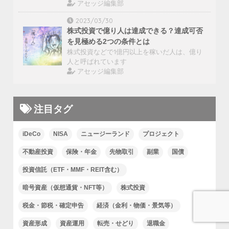
アセッジ編集部
2023/03/30
株式投資で億り人は達成できる？達成可否
を見極める2つの条件とは
株式投資などで1億円以上を稼いだ人は、億り
人と呼ばれています
アセッジ編集部
注目タグ
iDeCo
NISA
ニュージーランド
プロジェクト
不動産投資
保険・年金
先物取引
副業
国債
投資信託（ETF・MMF・REIT含む）
暗号資産（仮想通貨・NFT等）
株式投資
税金・節税・確定申告
経済（金利・物価・景気等）
資産形成
資産運用
転売・せどり
退職金