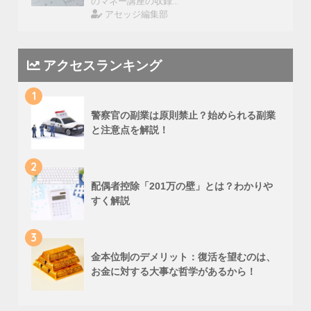
のマネー講座の収録…
アセッジ編集部
アクセスランキング
1
警察官の副業は原則禁止？始められる副業
と注意点を解説！
2
配偶者控除「201万の壁」とは？わかりや
すく解説
3
金本位制のデメリット：復活を望むのは、
お金に対する大事な哲学があるから！