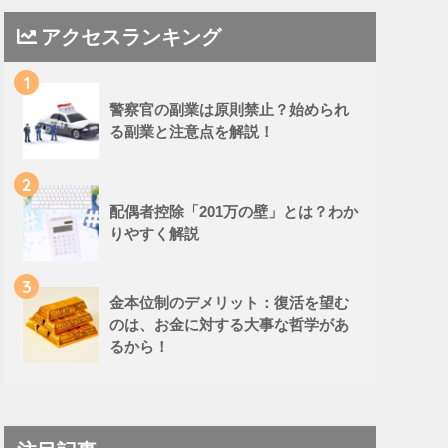
アクセスランキング
1
警察官の副業は原則禁止？始められ
る副業と注意点を解説！
2
配偶者控除「201万の壁」とは？わか
りやすく解説
3
金本位制のデメリット：復活を望む
のは、お金に対する大事な哲学があ
るから！