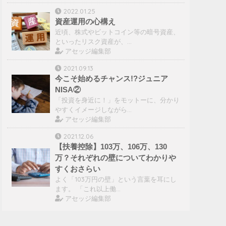
2022.01.25
資産運用の心構え
近頃、株式やビットコイン等の暗号資産、
といったリスク資産が、…
アセッジ編集部
2021.09.13
今こそ始めるチャンス!?ジュニア
NISA②
「投資を身近に！」をモットーに、分かり
やすくイメージしながら…
アセッジ編集部
2021.12.06
【扶養控除】103万、106万、130
万？それぞれの壁についてわかりや
すくおさらい
よく「103万円の壁」という言葉を耳にし
ます。 「これ以上働…
アセッジ編集部