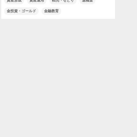
資産形成
資産運用
転売・せどり
退職金
金投資・ゴールド
金融教育