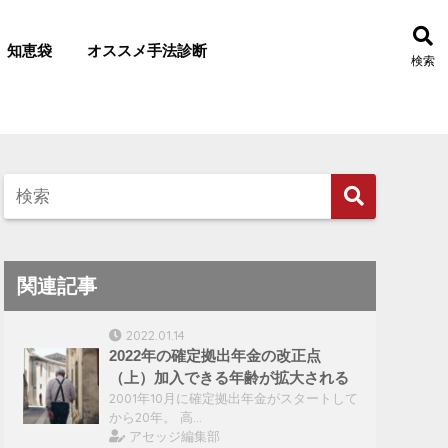
知恵袋
オススメ手法診断
検索
関連記事
2022.01.14
2022年の確定拠出年金の改正点
（上）加入できる年齢が拡大される
2001年10月に確定拠出年金がスタートして
から20年。 高…
アセッジ編集部