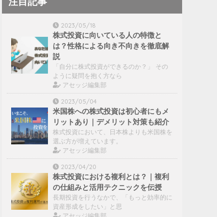
注目記事
2023/05/18
株式投資に向いている人の特徴と
は？性格による向き不向きを徹底解
説
「自分に株式投資ができるのか？」 その
ように疑問を抱く方なら
アセッジ編集部
2023/05/04
米国株への株式投資は初心者にもメ
リットあり｜デメリット対策も紹介
株式投資において、日本株よりも米国株を
選ぶ方が増えています。
アセッジ編集部
2023/04/20
株式投資における複利とは？｜複利
の仕組みと活用テクニックを伝授
長期投資を行うなかで、「もっと効率的に
資産形成をしたい」と思
アセッジ編集部