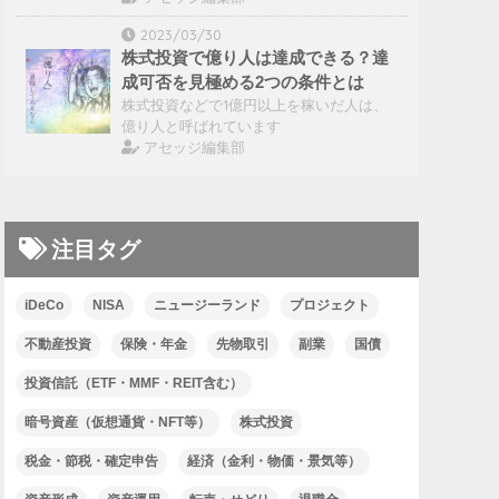
2023/03/30
株式投資で億り人は達成できる？達
成可否を見極める2つの条件とは
株式投資などで1億円以上を稼いだ人は、
億り人と呼ばれています
アセッジ編集部
注目タグ
iDeCo
NISA
ニュージーランド
プロジェクト
不動産投資
保険・年金
先物取引
副業
国債
投資信託（ETF・MMF・REIT含む）
暗号資産（仮想通貨・NFT等）
株式投資
税金・節税・確定申告
経済（金利・物価・景気等）