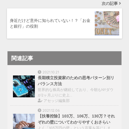
次の記事
身近だけど意外に知られていない！？「お金
と銀行」の役割
関連記事
2021.10.21
長期積立投資家のための思考パターン別リ
バランス方法
世界的な株高が継続しており、今朝もNYダウ
が2ヶ月ぶりに史上…
アセッジ編集部
2021.12.06
【扶養控除】103万、106万、130万？それ
ぞれの壁についてわかりやすくおさらい
よく「103万円の壁」という言葉を耳にしま