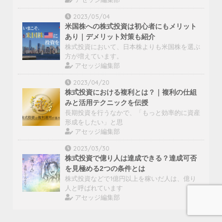
2023/05/04
米国株への株式投資は初心者にもメリット
あり｜デメリット対策も紹介
株式投資において、日本株よりも米国株を選ぶ
方が増えています。
アセッジ編集部
2023/04/20
株式投資における複利とは？｜複利の仕組
みと活用テクニックを伝授
長期投資を行うなかで、「もっと効率的に資産
形成をしたい」と思
アセッジ編集部
2023/03/30
株式投資で億り人は達成できる？達成可否
を見極める2つの条件とは
株式投資などで1億円以上を稼いだ人は、億り
人と呼ばれています
アセッジ編集部