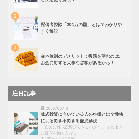
2
配偶者控除「201万の壁」とは？わかりや
すく解説
3
金本位制のデメリット：復活を望むのは、
お金に対する大事な哲学があるから！
注目記事
2023/05/18
株式投資に向いている人の特徴とは？性格
による向き不向きを徹底解説
「自分に株式投資ができるのか？」 そのよう
に疑問を抱く方なら
アセッジ編集部