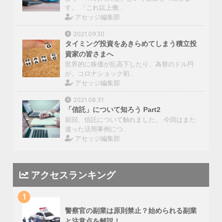
す。 「これ以上働…
アセッジ編集部
2021.09.30
タイミング投資をあきらめてしまう積立投
資家の皆さまへ
世界的に株価が乱高下したり、為替のドル円
が、コロナショック初…
アセッジ編集部
2021.08.31
「信託」について知ろう Part2
前回、信託について触れました。 今回はまた
違った活用事例につ…
アセッジ編集部
アクセスランキング
1
警察官の副業は原則禁止？始められる副業
と注意点を解説！