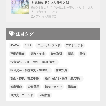
を見極める2つの条件とは
株式投資などで1億円以上を稼いだ人は、億り
人と呼ばれています
アセッジ編集部
注目タグ
iDeCo
NISA
ニュージーランド
プロジェクト
不動産投資
保険・年金
先物取引
副業
国債
投資信託（ETF・MMF・REIT含む）
暗号資産（仮想通貨・NFT等）
株式投資
税金・節税・確定申告
経済（金利・物価・景気等）
資産形成
資産運用
転売・せどり
退職金
金投資・ゴールド
金融教育