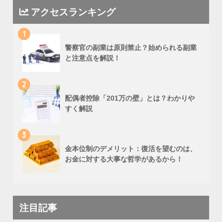
アクセスランキング
1
警察官の副業は原則禁止？始められる副業
と注意点を解説！
2
配偶者控除「201万の壁」とは？わかりや
すく解説
3
金本位制のデメリット：復活を望むのは、
お金に対する大事な哲学があるから！
注目記事