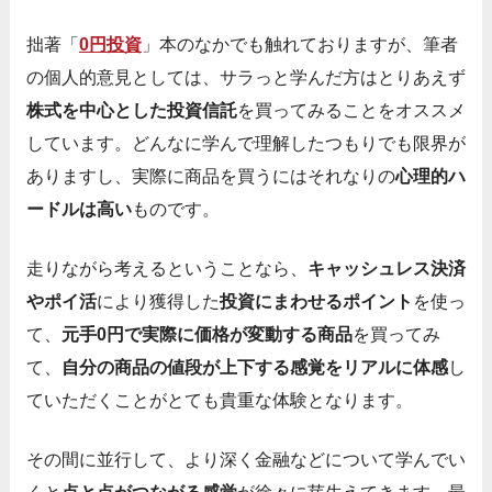
拙著「
0円投資
」本のなかでも触れておりますが、筆者
の個人的意見としては、サラっと学んだ方はとりあえず
株式を中心とした投資信託
を買ってみることをオススメ
しています。どんなに学んで理解したつもりでも限界が
ありますし、実際に商品を買うにはそれなりの
心理的ハ
ードルは高い
ものです。
走りながら考えるということなら、
キャッシュレス決済
やポイ活
により獲得した
投資にまわせるポイント
を使っ
て、
元手0円で実際に価格が変動する商品
を買ってみ
て、
自分の商品の値段が上下する感覚をリアルに体感
し
ていただくことがとても貴重な体験となります。
その間に並行して、より深く金融などについて学んでい