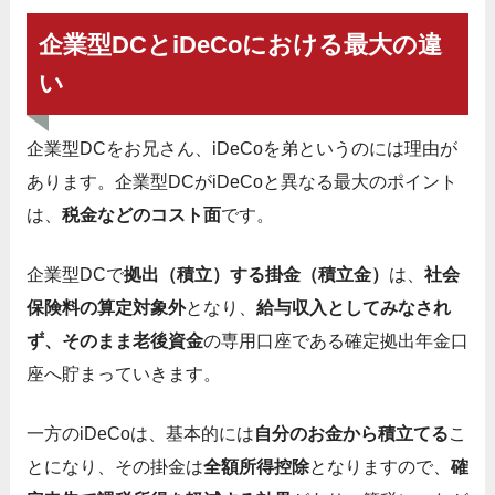
企業型DCとiDeCoにおける最大の違
い
企業型DCをお兄さん、iDeCoを弟というのには理由が
あります。企業型DCがiDeCoと異なる最大のポイント
は、
税金などのコスト面
です。
企業型DCで
拠出（積立）する掛金（積立金）
は、
社会
保険料の算定対象外
となり、
給与収入としてみなされ
ず、そのまま老後資金
の専用口座である確定拠出年金口
座へ貯まっていきます。
一方のiDeCoは、基本的には
自分のお金から積立てる
こ
とになり、その掛金は
全額所得控除
となりますので、
確