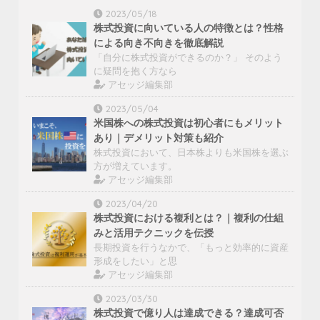
2023/05/18
株式投資に向いている人の特徴とは？性格
による向き不向きを徹底解説
「自分に株式投資ができるのか？」 そのよう
に疑問を抱く方なら
アセッジ編集部
2023/05/04
米国株への株式投資は初心者にもメリット
あり｜デメリット対策も紹介
株式投資において、日本株よりも米国株を選ぶ
方が増えています。
アセッジ編集部
2023/04/20
株式投資における複利とは？｜複利の仕組
みと活用テクニックを伝授
長期投資を行うなかで、「もっと効率的に資産
形成をしたい」と思
アセッジ編集部
2023/03/30
株式投資で億り人は達成できる？達成可否