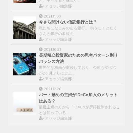
ど、そうなると株式や…
アセッジ編集部
2021.11.09
今さら聞けない信託銀行とは？
私たちになじみのある銀行。 街を歩くとたく
さんの銀行の看板の…
アセッジ編集部
2021.10.21
長期積立投資家のための思考パターン別リ
バランス方法
世界的な株高が継続しており、今朝もNYダウ
が2ヶ月ぶりに史上…
アセッジ編集部
2021.12.20
パート勤めの主婦がiDeCo加入のメリット
はある？
最近主婦の方から「iDeCoが所得控除されるこ
とは知っている…
アセッジ編集部