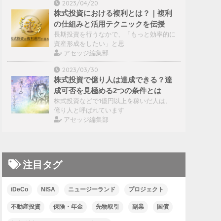
2023/04/20
株式投資における複利とは？｜複利
の仕組みと活用テクニックを伝授
長期投資を行うなかで、「もっと効率的に
資産形成をしたい」と思
アセッジ編集部
2023/03/30
株式投資で億り人は達成できる？達
成可否を見極める2つの条件とは
株式投資などで1億円以上を稼いだ人は、
億り人と呼ばれています
アセッジ編集部
注目タグ
iDeCo
NISA
ニュージーランド
プロジェクト
不動産投資
保険・年金
先物取引
副業
国債