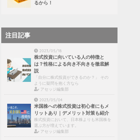
るから！
注目記事
2023/05/18
株式投資に向いている人の特徴と
は？性格による向き不向きを徹底解
説
「自分に株式投資ができるのか？」 その
ように疑問を抱く方なら
アセッジ編集部
2023/05/04
米国株への株式投資は初心者にもメ
リットあり｜デメリット対策も紹介
株式投資において、日本株よりも米国株を
選ぶ方が増えています。
アセッジ編集部