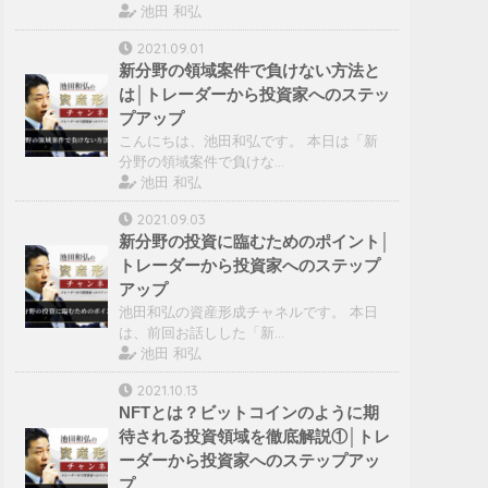
池田 和弘
2021.09.01
新分野の領域案件で負けない方法と
は│トレーダーから投資家へのステッ
プアップ
こんにちは、池田和弘です。 本日は「新
分野の領域案件で負けな…
池田 和弘
2021.09.03
新分野の投資に臨むためのポイント│
トレーダーから投資家へのステップ
アップ
池田和弘の資産形成チャネルです。 本日
は、前回お話しした「新…
池田 和弘
2021.10.13
NFTとは？ビットコインのように期
待される投資領域を徹底解説①│トレ
ーダーから投資家へのステップアッ
プ