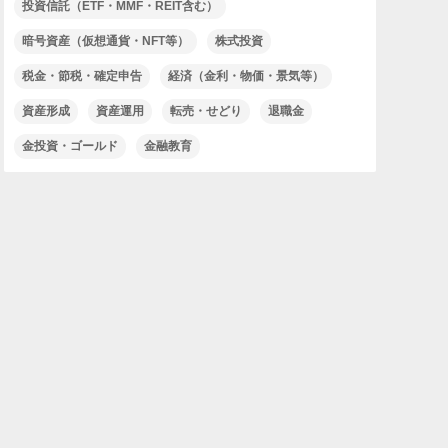
投資信託（ETF・MMF・REIT含む）
暗号資産（仮想通貨・NFT等）
株式投資
税金・節税・確定申告
経済（金利・物価・景気等）
資産形成
資産運用
転売・せどり
退職金
金投資・ゴールド
金融教育