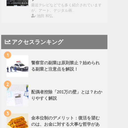
最近テレビなどでも多く紹介されています
が、アート、デジタル画…
池田 和弘
アクセスランキング
1
警察官の副業は原則禁止？始められ
る副業と注意点を解説！
2
配偶者控除「201万の壁」とは？わか
りやすく解説
3
金本位制のデメリット：復活を望む
のは、お金に対する大事な哲学があ