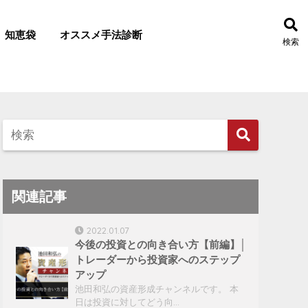
知恵袋
オススメ手法診断
検索
関連記事
2022.01.07
今後の投資との向き合い方【前編】│
トレーダーから投資家へのステップ
アップ
池田和弘の資産形成チャンネルです。 本
日は投資に対してどう向…