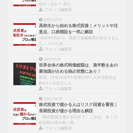
回すべきか？ 周り…
アセッジ編集部
2022.07.13
高校生から始める株式投資｜メリットや注
意点、口座開設を一気に解説
2022年4月から、高校で金融教育が始まりまし
た。 そのため…
アセッジ編集部
2021.11.24
世界全体の株式時価総額は、過半数をあの
最強国が占める独占状態にあり！
前回、日本のGDPが世界の中に占める割合は
約6％とお伝えしま…
アセッジ編集部
2022.06.15
株式投資で儲かる人はリスク回避を重視｜
長期投資が儲かる理由も解説
「株式投資は儲かるのか？」 これは、多くの
投資初心者が抱く疑…
アセッジ編集部