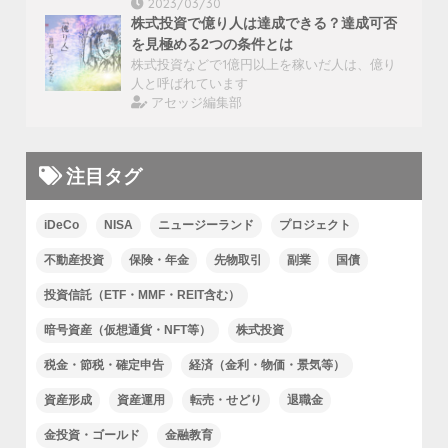
2023/03/30
株式投資で億り人は達成できる？達成可否
を見極める2つの条件とは
株式投資などで1億円以上を稼いだ人は、億り
人と呼ばれています
アセッジ編集部
注目タグ
iDeCo
NISA
ニュージーランド
プロジェクト
不動産投資
保険・年金
先物取引
副業
国債
投資信託（ETF・MMF・REIT含む）
暗号資産（仮想通貨・NFT等）
株式投資
税金・節税・確定申告
経済（金利・物価・景気等）
資産形成
資産運用
転売・せどり
退職金
金投資・ゴールド
金融教育