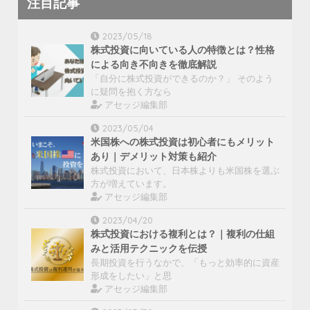
注目記事
2023/05/18
株式投資に向いている人の特徴とは？性格
による向き不向きを徹底解説
「自分に株式投資ができるのか？」 そのよう
に疑問を抱く方なら
アセッジ編集部
2023/05/04
米国株への株式投資は初心者にもメリット
あり｜デメリット対策も紹介
株式投資において、日本株よりも米国株を選ぶ
方が増えています。
アセッジ編集部
2023/04/20
株式投資における複利とは？｜複利の仕組
みと活用テクニックを伝授
長期投資を行うなかで、「もっと効率的に資産
形成をしたい」と思
アセッジ編集部