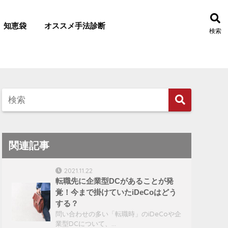
知恵袋
オススメ手法診断
検索
関連記事
2021.11.22
転職先に企業型DCがあることが発
覚！今まで掛けていたiDeCoはどう
する？
問い合わせの多い「転職時」のiDeCoや企
業型DCについて、…