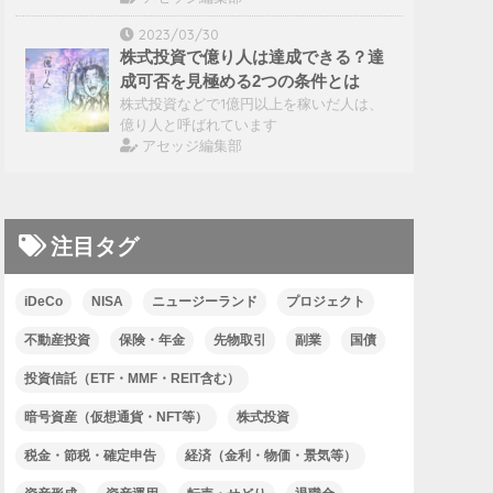
2023/03/30
株式投資で億り人は達成できる？達
成可否を見極める2つの条件とは
株式投資などで1億円以上を稼いだ人は、
億り人と呼ばれています
アセッジ編集部
注目タグ
iDeCo
NISA
ニュージーランド
プロジェクト
不動産投資
保険・年金
先物取引
副業
国債
投資信託（ETF・MMF・REIT含む）
暗号資産（仮想通貨・NFT等）
株式投資
税金・節税・確定申告
経済（金利・物価・景気等）