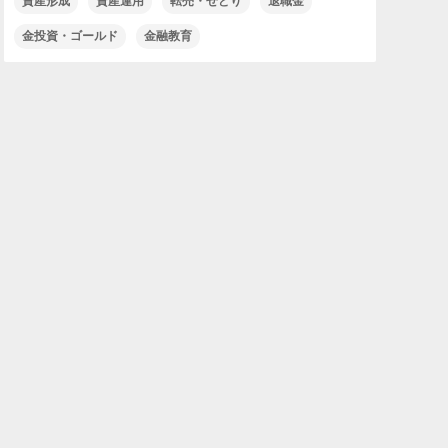
資産形成
資産運用
転売・せどり
退職金
金投資・ゴールド
金融教育