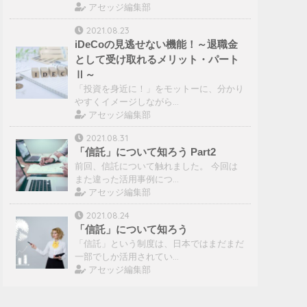
アセッジ編集部
2021.08.23
iDeCoの見逃せない機能！～退職金
として受け取れるメリット・パート
Ⅱ～
「投資を身近に！」をモットーに、分かり
やすくイメージしながら…
アセッジ編集部
2021.08.31
「信託」について知ろう Part2
前回、信託について触れました。 今回は
また違った活用事例につ…
アセッジ編集部
2021.08.24
「信託」について知ろう
「信託」という制度は、日本ではまだまだ
一部でしか活用されてい…
アセッジ編集部