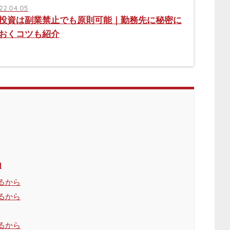
22.04.05
投資は副業禁止でも原則可能｜勤務先に秘密に
おくコツも紹介
由
るから
るから
るから