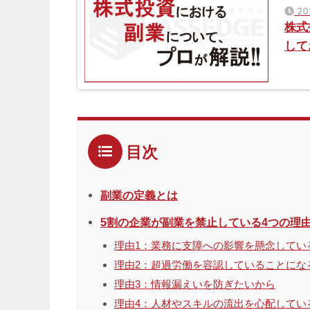
20
株式
して
目次
副業の定義とは
5割の企業が副業を禁止している4つの理
理由1：業務に支障への影響を懸念してい
理由2：超過労働を容認していることにな
理由3：情報漏えいを防ぎたいから
理由4：人材やスキルの流出を心配してい