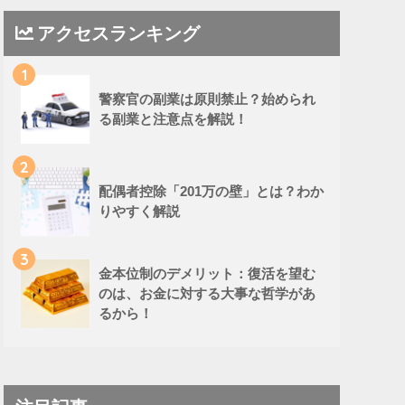
アクセスランキング
1
警察官の副業は原則禁止？始められ
る副業と注意点を解説！
2
配偶者控除「201万の壁」とは？わか
りやすく解説
3
金本位制のデメリット：復活を望む
のは、お金に対する大事な哲学があ
るから！