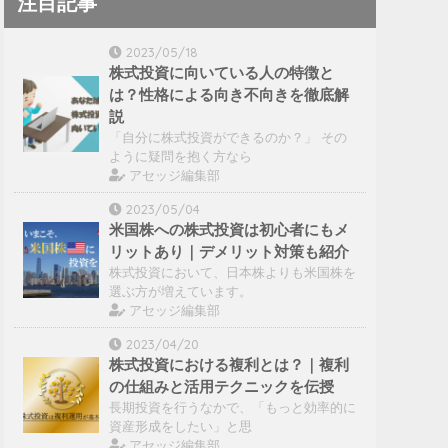
注目記事
2023/05/18
株式投資に向いている人の特徴と
は？性格による向き不向きを徹底解
説
「自分に株式投資ができるのか？」 その
ように疑問を抱く方なら
アセッジ編集部
2023/05/04
米国株への株式投資は初心者にもメ
リットあり｜デメリット対策も紹介
株式投資において、日本株よりも米国株を
選ぶ方が増えています。
アセッジ編集部
2023/04/20
株式投資における複利とは？｜複利
の仕組みと活用テクニックを伝授
長期投資を行うなかで、「もっと効率的に
資産形成をしたい」と思
アセッジ編集部