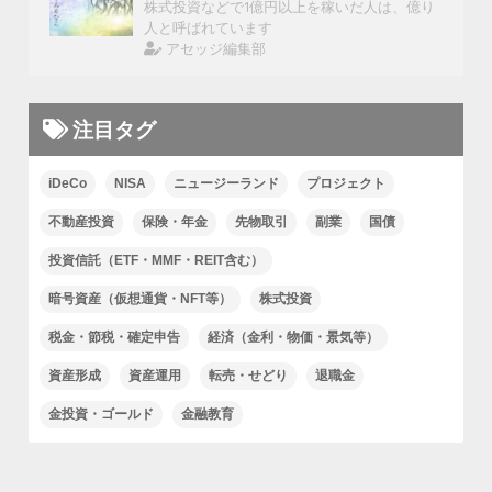
株式投資などで1億円以上を稼いだ人は、億り
人と呼ばれています
アセッジ編集部
注目タグ
iDeCo
NISA
ニュージーランド
プロジェクト
不動産投資
保険・年金
先物取引
副業
国債
投資信託（ETF・MMF・REIT含む）
暗号資産（仮想通貨・NFT等）
株式投資
税金・節税・確定申告
経済（金利・物価・景気等）
資産形成
資産運用
転売・せどり
退職金
金投資・ゴールド
金融教育