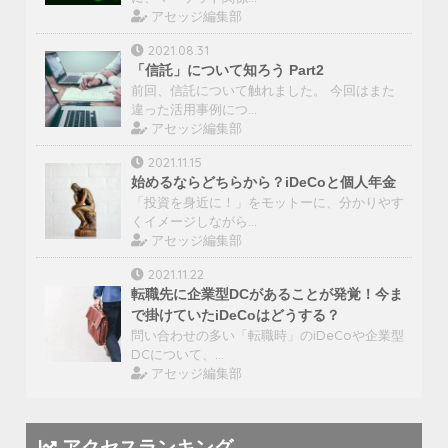
アセッジ編集部
2021.08.31
「信託」について知ろう Part2
前回、信託について触れました。 今回はまた
違った活用事例につ…
アセッジ編集部
2021.11.15
始めるならどちらから？iDeCoと個人年金
「投資を身近に！」をモットーに、分かりやす
くイメージしながら…
アセッジ編集部
2021.11.22
転職先に企業型DCがあることが発覚！今ま
で掛けていたiDeCoはどうする？
問い合わせの多い「転職時」のiDeCoや企業型
DCについて、…
アセッジ編集部
アクセスランキング