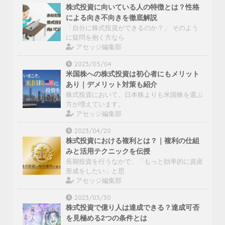
株式投資に向いている人の特徴とは？性格
による向き不向きを徹底解説
「自分に株式投資ができるのか？」 そのよう
に疑問を抱く方なら
アセッジ編集部
2023/05/04
米国株への株式投資は初心者にもメリット
あり｜デメリット対策も紹介
株式投資において、日本株よりも米国株を選ぶ
方が増えています。
アセッジ編集部
2023/04/20
株式投資における複利とは？｜複利の仕組
みと活用テクニックを伝授
長期投資を行うなかで、「もっと効率的に資産
形成をしたい」と思
アセッジ編集部
2023/03/30
株式投資で億り人は達成できる？達成可否
を見極める2つの条件とは