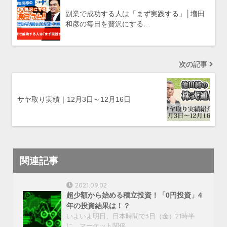
副業で成功する人は「まず実践する」│増田
和彦の毎日を贅沢にする…
次の記事
サヤ取り実績｜12月3日～12月16日
関連記事
2021.09.02
超少額から始める積立投資！「0円投資」4
年の投資結果は！？
いよいよ明日、日本時間で3日（金）21時半
に、マーケット関係…