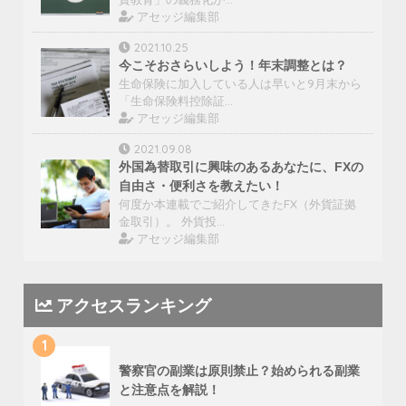
アセッジ編集部
2021.10.25
今こそおさらいしよう！年末調整とは？
生命保険に加入している人は早いと9月末から
「生命保険料控除証…
アセッジ編集部
2021.09.08
外国為替取引に興味のあるあなたに、FXの
自由さ・便利さを教えたい！
何度か本連載でご紹介してきたFX（外貨証拠
金取引）。 外貨投…
アセッジ編集部
アクセスランキング
1
警察官の副業は原則禁止？始められる副業
と注意点を解説！