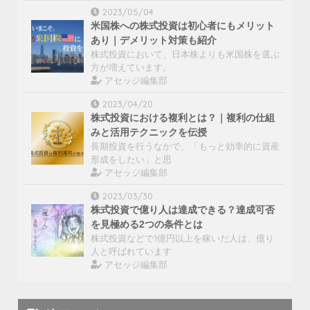
2023/05/04
米国株への株式投資は初心者にもメリット
あり｜デメリット対策も紹介
株式投資において、日本株よりも米国株を選ぶ
方が増えています。
アセッジ編集部
2023/04/20
株式投資における複利とは？｜複利の仕組
みと活用テクニックを伝授
長期投資を行うなかで、「もっと効率的に資産
形成をしたい」と思
アセッジ編集部
2023/03/30
株式投資で億り人は達成できる？達成可否
を見極める2つの条件とは
株式投資などで1億円以上を稼いだ人は、億り
人と呼ばれています
アセッジ編集部