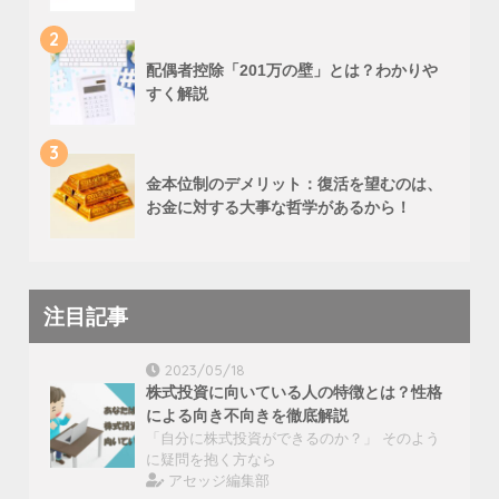
2
配偶者控除「201万の壁」とは？わかりや
すく解説
3
金本位制のデメリット：復活を望むのは、
お金に対する大事な哲学があるから！
注目記事
2023/05/18
株式投資に向いている人の特徴とは？性格
による向き不向きを徹底解説
「自分に株式投資ができるのか？」 そのよう
に疑問を抱く方なら
アセッジ編集部