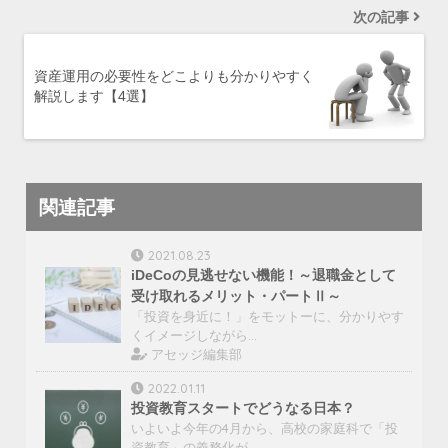
次の記事
資産運用の必要性をどこよりも分かりやすく
解説します【4選】
関連記事
2021.08.23
iDeCoの見逃せない機能！～退職金として
受け取れるメリット・パートⅡ～
「投資を身近に！」をモットーに、分かりやす
くイメージしながら…
アセッジ編集部
2022.01.11
投資教育スタートでどうなる日本？
いよいよ今年の4月から、高校の家庭科で「投
資教育」の義務化が…