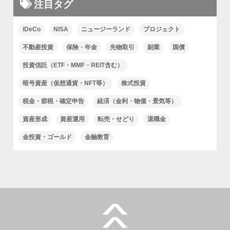
注目タグ
iDeCo
NISA
ニュージーランド
プロジェクト
不動産投資
保険・年金
先物取引
副業
国債
投資信託（ETF・MMF・REIT含む）
暗号資産（仮想通貨・NFT等）
株式投資
税金・節税・確定申告
経済（金利・物価・景気等）
資産形成
資産運用
転売・せどり
退職金
金投資・ゴールド
金融教育